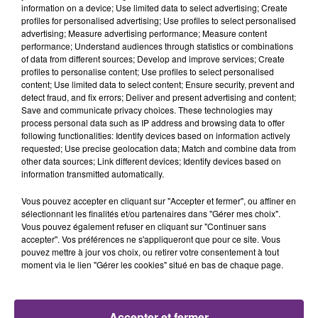
information on a device; Use limited data to select advertising; Create
profiles for personalised advertising; Use profiles to select personalised
advertising; Measure advertising performance; Measure content
performance; Understand audiences through statistics or combinations
of data from different sources; Develop and improve services; Create
profiles to personalise content; Use profiles to select personalised
content; Use limited data to select content; Ensure security, prevent and
detect fraud, and fix errors; Deliver and present advertising and content;
Save and communicate privacy choices. These technologies may
process personal data such as IP address and browsing data to offer
following functionalities: Identify devices based on information actively
requested; Use precise geolocation data; Match and combine data from
other data sources; Link different devices; Identify devices based on
information transmitted automatically.
Parcours musical, s
amedi 25 novembre à partir
Vous pouvez accepter en cliquant sur "Accepter et fermer", ou affiner en
de
20h, gratuit d
ans 4 bars de Saint-Dizier.
sélectionnant les finalités et/ou partenaires dans "Gérer mes choix".
Vous pouvez également refuser en cliquant sur "Continuer sans
Zut y'a un bug !
dimanche 26 novembre à 16h30 aux
accepter". Vos préférences ne s'appliqueront que pour ce site. Vous
Fuseaux, à Saint-Dizier
pouvez mettre à jour vos choix, ou retirer votre consentement à tout
moment via le lien "Gérer les cookies" situé en bas de chaque page.
Un concert pour toute la famille.
Accepter et fermer