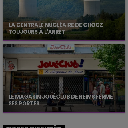
LA CENTRALE NUCLÉAIRE DE CHOOZ
TOUJOURS À L'ARRÊT
Cela fait déjà une semaine que la centrale
nucléaire ardennaise est à l'arrêt. Une situation
justifiée par la sécheresse intense qui est toujours
présente.
LE MAGASIN JOUÉCLUB DE REIMS FERME
SES PORTES
C'était l'une des institutions du centre-ville
rémois. Le magasin JouéClub est contraint de
fermer ses portes.