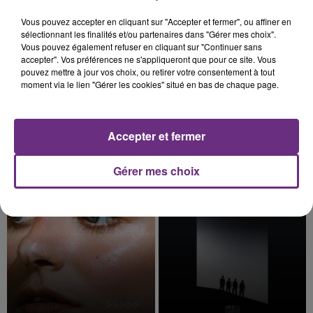
14h21
14h21
14h19
14h19
Vous pouvez accepter en cliquant sur "Accepter et fermer", ou affiner en
sélectionnant les finalités et/ou partenaires dans "Gérer mes choix".
Vous pouvez également refuser en cliquant sur "Continuer sans
accepter". Vos préférences ne s'appliqueront que pour ce site. Vous
pouvez mettre à jour vos choix, ou retirer votre consentement à tout
moment via le lien "Gérer les cookies" situé en bas de chaque page.
Accepter et fermer
STROMAE
ALEX WARREN
Papaoutai
Fever Dream
Gérer mes choix
14h15
14h15
14h07
14h07