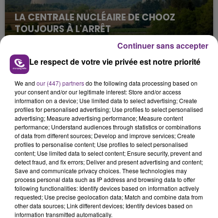
LA CENTRALE NUCLÉAIRE DE CHOOZ
TOUJOURS À L'ARRÊT
Cela fait déjà une semaine que la centrale
Continuer sans accepter
nucléaire ardennaise est à l'arrêt. Une situation
Le respect de votre vie privée est notre priorité
justifiée par la sécheresse intense qui est toujours
présente.
We and
our (447) partners
do the following data processing based on
your consent and/or our legitimate interest: Store and/or access
information on a device; Use limited data to select advertising; Create
profiles for personalised advertising; Use profiles to select personalised
advertising; Measure advertising performance; Measure content
performance; Understand audiences through statistics or combinations
of data from different sources; Develop and improve services; Create
LE MAGASIN JOUÉCLUB DE REIMS FERME
profiles to personalise content; Use profiles to select personalised
SES PORTES
content; Use limited data to select content; Ensure security, prevent and
C'était l'une des institutions du centre-ville
detect fraud, and fix errors; Deliver and present advertising and content;
Save and communicate privacy choices. These technologies may
rémois. Le magasin JouéClub est contraint de
process personal data such as IP address and browsing data to offer
fermer ses portes.
following functionalities: Identify devices based on information actively
TITRES DIFFUSÉS
requested; Use precise geolocation data; Match and combine data from
other data sources; Link different devices; Identify devices based on
information transmitted automatically.