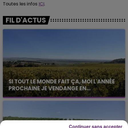
Toutes les infos
ICI
.
FIL D'ACTUS
SI TOUT LE MONDE FAIT ÇA, MOI L'ANNÉE
PROCHAINE JE VENDANGE EN...
La vendange en Champagne a débuté ce jeudi 6
août dans la commune de Montgueux (Aube). Du
jamais vu !
Continuer sans accepter