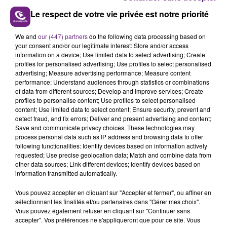
Le respect de votre vie privée est notre priorité
We and
our (447) partners
do the following data processing based on
L'INSPECTION DU TRAVAIL RAPPELLE À
your consent and/or our legitimate interest: Store and/or access
L'ORDRE SUR LES CONDITIONS DE...
information on a device; Use limited data to select advertising; Create
profiles for personalised advertising; Use profiles to select personalised
Alors que les dates de début des vendange 2026
advertising; Measure advertising performance; Measure content
s'est avéré être plus précoce que prévu,
performance; Understand audiences through statistics or combinations
of data from different sources; Develop and improve services; Create
l'inspection du Travail en profite pour rappeler
TITRES DIFFUSÉS
profiles to personalise content; Use profiles to select personalised
les conditions de...
content; Use limited data to select content; Ensure security, prevent and
detect fraud, and fix errors; Deliver and present advertising and content;
Save and communicate privacy choices. These technologies may
0h09
0h09
0h06
0h06
process personal data such as IP address and browsing data to offer
following functionalities: Identify devices based on information actively
requested; Use precise geolocation data; Match and combine data from
other data sources; Link different devices; Identify devices based on
information transmitted automatically.
Vous pouvez accepter en cliquant sur "Accepter et fermer", ou affiner en
sélectionnant les finalités et/ou partenaires dans "Gérer mes choix".
Vous pouvez également refuser en cliquant sur "Continuer sans
accepter". Vos préférences ne s'appliqueront que pour ce site. Vous