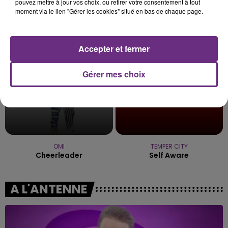
pouvez mettre à jour vos choix, ou retirer votre consentement à tout
TRYO
OFENBACH & STARSAILOR
moment via le lien "Gérer les cookies" situé en bas de chaque page.
La Traversee
Four To The Floor
0h03
0h03
0h00
0h00
Accepter et fermer
Gérer mes choix
OMI
TEMPER CITY
Cheerleader
Self Aware
A L'ANTENNE