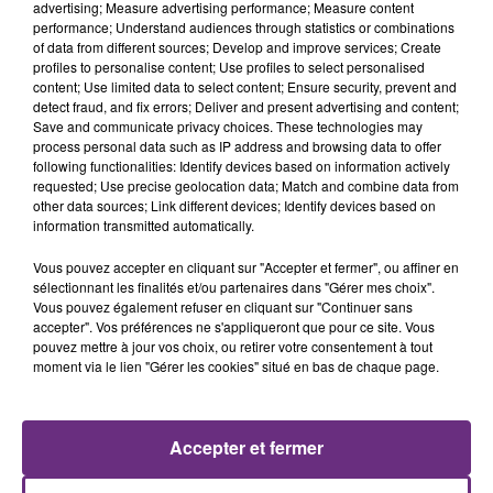
advertising; Measure advertising performance; Measure content
performance; Understand audiences through statistics or combinations
of data from different sources; Develop and improve services; Create
profiles to personalise content; Use profiles to select personalised
content; Use limited data to select content; Ensure security, prevent and
detect fraud, and fix errors; Deliver and present advertising and content;
Save and communicate privacy choices. These technologies may
process personal data such as IP address and browsing data to offer
following functionalities: Identify devices based on information actively
requested; Use precise geolocation data; Match and combine data from
BB BRUNES
ARIANA GRANDE
other data sources; Link different devices; Identify devices based on
Coups Et Blessures
Hate That I Made You Love
information transmitted automatically.
Me
Vous pouvez accepter en cliquant sur "Accepter et fermer", ou affiner en
19h21
19h21
19h18
19h18
sélectionnant les finalités et/ou partenaires dans "Gérer mes choix".
Vous pouvez également refuser en cliquant sur "Continuer sans
accepter". Vos préférences ne s'appliqueront que pour ce site. Vous
pouvez mettre à jour vos choix, ou retirer votre consentement à tout
moment via le lien "Gérer les cookies" situé en bas de chaque page.
Accepter et fermer