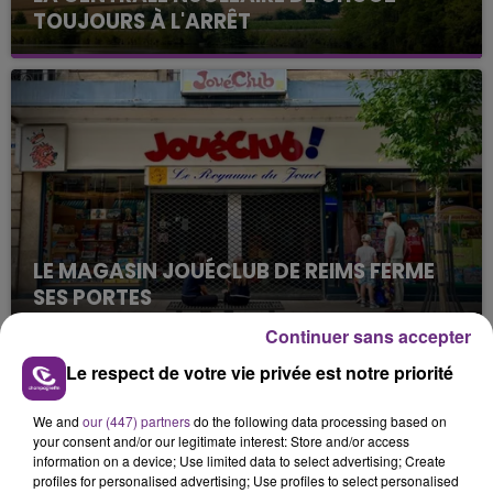
TOUJOURS À L'ARRÊT
Cela fait déjà une semaine que la centrale
nucléaire ardennaise est à l'arrêt. Une situation
justifiée par la sécheresse intense qui est toujours
présente.
LE MAGASIN JOUÉCLUB DE REIMS FERME
SES PORTES
C'était l'une des institutions du centre-ville
Continuer sans accepter
rémois. Le magasin JouéClub est contraint de
Le respect de votre vie privée est notre priorité
fermer ses portes.
TITRES DIFFUSÉS
We and
our (447) partners
do the following data processing based on
your consent and/or our legitimate interest: Store and/or access
information on a device; Use limited data to select advertising; Create
19h28
19h28
19h25
19h25
profiles for personalised advertising; Use profiles to select personalised