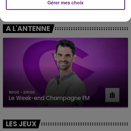
Gérer mes choix
NELLY FURTADO
MYLES SMITH & NIALL HORAN
I'm Like A Bird
Drive Safe
A L'ANTENNE
16h00 - 20h00
Le Week-end Champagne FM
LES JEUX