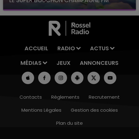
LE SUPER BOUCHON CHAMPAGNE FM
avec La Famille Champagne FM, à 8H10
ACCUEIL
RADIO
ACTUS
MÉDIAS
JEUX
ANNONCEURS
Contacts
Règlements
Recrutement
Mentions Légales
Gestion des cookies
Plan du site
7h00 - 12h00
LE WEEK-END CHAMPAGNE FM