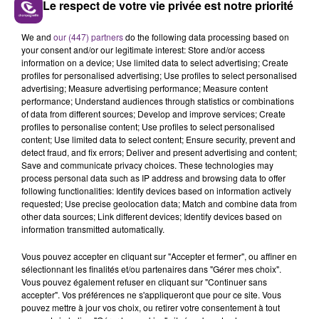
Le respect de votre vie privée est notre priorité
LE MAGASIN JOUÉCLUB DE REIMS FERME
We and
our (447) partners
do the following data processing based on
SES PORTES
your consent and/or our legitimate interest: Store and/or access
information on a device; Use limited data to select advertising; Create
C'était l'une des institutions du centre-ville
profiles for personalised advertising; Use profiles to select personalised
rémois. Le magasin JouéClub est contraint de
advertising; Measure advertising performance; Measure content
performance; Understand audiences through statistics or combinations
fermer ses portes.
TITRES DIFFUSÉS
of data from different sources; Develop and improve services; Create
profiles to personalise content; Use profiles to select personalised
content; Use limited data to select content; Ensure security, prevent and
detect fraud, and fix errors; Deliver and present advertising and content;
7h20
7h20
7h17
7h17
Save and communicate privacy choices. These technologies may
process personal data such as IP address and browsing data to offer
following functionalities: Identify devices based on information actively
requested; Use precise geolocation data; Match and combine data from
other data sources; Link different devices; Identify devices based on
information transmitted automatically.
Vous pouvez accepter en cliquant sur "Accepter et fermer", ou affiner en
sélectionnant les finalités et/ou partenaires dans "Gérer mes choix".
Vous pouvez également refuser en cliquant sur "Continuer sans
accepter". Vos préférences ne s'appliqueront que pour ce site. Vous
ALEX WARREN
OLIVIA DEAN
pouvez mettre à jour vos choix, ou retirer votre consentement à tout
Passenger
So Easy (to Fall In Love)