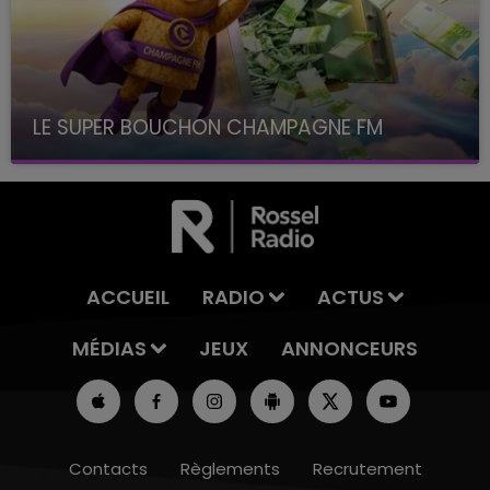
LE SUPER BOUCHON CHAMPAGNE FM
avec La Famille Champagne FM, à 8H10
ACCUEIL
RADIO
ACTUS
MÉDIAS
JEUX
ANNONCEURS
Contacts
Règlements
Recrutement