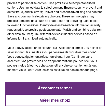
profiles to personalise content; Use profiles to select personalised
content; Use limited data to select content; Ensure security, prevent and
detect fraud, and fix errors; Deliver and present advertising and content;
Save and communicate privacy choices. These technologies may
process personal data such as IP address and browsing data to offer
ANGELE & JUSTICE
JULIEN LIEB
following functionalities: Identify devices based on information actively
What You Want
Dis-Moi Ou
requested; Use precise geolocation data; Match and combine data from
other data sources; Link different devices; Identify devices based on
information transmitted automatically.
7h44
7h44
7h41
7h41
Vous pouvez accepter en cliquant sur "Accepter et fermer", ou affiner en
sélectionnant les finalités et/ou partenaires dans "Gérer mes choix".
Vous pouvez également refuser en cliquant sur "Continuer sans
accepter". Vos préférences ne s'appliqueront que pour ce site. Vous
pouvez mettre à jour vos choix, ou retirer votre consentement à tout
moment via le lien "Gérer les cookies" situé en bas de chaque page.
Accepter et fermer
ACE OF BASE
TEDDY SWIMS
All That She Wants
Mr Know It All
Gérer mes choix
A L'ANTENNE