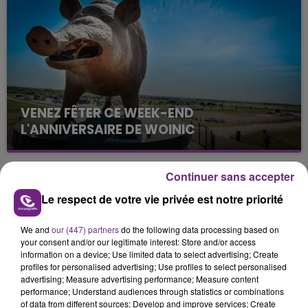
VENEZ FÊTER CE WEEK-END
L'ANNIVERSAIRE DE WOINIC
Ce samedi 8 août sera un grand jour :
l'anniversaire du plus gros sanglier du monde.
Continuer sans accepter
Une fête est donc organisée et vous êtes tous
TITRES DIFFUSÉS
conviés !
Le respect de votre vie privée est notre priorité
We and
our (447) partners
do the following data processing based on
7h55
7h55
7h48
7h48
your consent and/or our legitimate interest: Store and/or access
information on a device; Use limited data to select advertising; Create
profiles for personalised advertising; Use profiles to select personalised
advertising; Measure advertising performance; Measure content
performance; Understand audiences through statistics or combinations
of data from different sources; Develop and improve services; Create