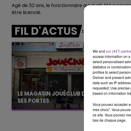
10h00 - 14h00
Agé de 52 ans, le fonctionnaire qui avait été suspe
LE TICKET DE CAISSE
être licencié.
FIL D'ACTUS
We and
our (447) partn
access information on a 
select personalised ad
statistics or combinatio
profiles to select person
Deliver and present adv
data such as IP address 
requested; Use precise g
LE MAGASIN JOUÉCLUB DE REIMS FERME
based on information tra
SES PORTES
Vous pouvez accepter en 
C'était l'une des institutions du centre-ville
mes choix". Vous pouvez
rémois. Le magasin JouéClub est contraint de
ce site. Vous pouvez met
bas de chaque page.
fermer ses portes.