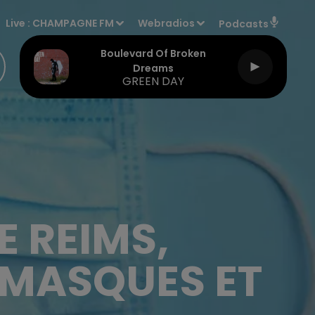
Live :
CHAMPAGNE FM
Webradios
Podcasts
Boulevard Of Broken
Dreams
GREEN DAY
 REIMS,
MASQUES ET