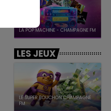
19h00 - 19h15
LA POP MACHINE - CHAMPAGNE FM
LES JEUX
LE SUPER BOUCHON CHAMPAGNE
FM
avec La Famille Champagne FM, à 8H10