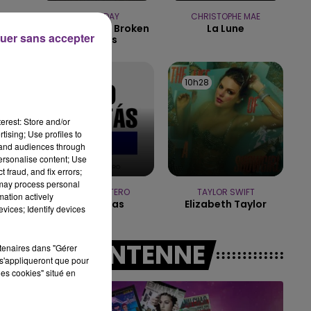
15h00 - 19h00
GREEN DAY
CHRISTOPHE MAE
LE CLUB CHAMPAGNE FM
Boulevard Of Broken
La Lune
uer sans accepter
Dreams
10h31
10h31
10h28
10h28
erest: Store and/or
tising; Use profiles to
tand audiences through
personalise content; Use
 fraud, and fix errors;
 may process personal
INIGO QUINTERO
TAYLOR SWIFT
mation actively
Si No Estas
Elizabeth Taylor
vices; Identify devices
A L'ANTENNE
rtenaires dans "Gérer
s'appliqueront que pour
les cookies" situé en