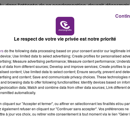
14h00 - 15h00
ndu, dans l’attente de sa condamnation, devrait désormais
LA RADIO POP
Contin
Le respect de votre vie privée est notre priorité
ers
do the following data processing based on your consent and/or our legitimate int
device; Use limited data to select advertising; Create profiles for personalised adver
vertising; Measure advertising performance; Measure content performance; Unders
ns of data from different sources; Develop and improve services; Create profiles to 
alised content; Use limited data to select content; Ensure security, prevent and detect
ertising and content; Save and communicate privacy choices. These technologies
and browsing data to offer following functionalities: Identify devices based on infor
eolocation data; Match and combine data from other data sources; Link different de
UNE JEUNE AUTOMOBILISTE GRIÈVEMENT
nsmitted automatically.
BLESSÉE
cliquant sur "Accepter et fermer", ou affiner en sélectionnant les finalités et/ou pa
Une automobiliste s'est retrouvée piégée dans
 également refuser en cliquant sur "Continuer sans accepter". Vos préférences ne 
son véhicule après une collision avec un poids
tre à jour vos choix, ou retirer votre consentement à tout moment via le lien "Gérer 
lourd. Très grièvement blessée, la jeune femme
de 20 ans a été...