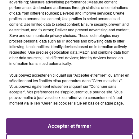
advertising; Measure advertising performance; Measure content
performance; Understand audiences through statistics or combinations
of data from different sources; Develop and improve services; Create
profiles to personalise content; Use profiles to select personalised
content; Use limited data to select content; Ensure security, prevent and
detect fraud, and fix errors; Deliver and present advertising and content;
Save and communicate privacy choices. These technologies may
process personal data such as IP address and browsing data to offer
following functionalities: Identify devices based on information actively
requested; Use precise geolocation data; Match and combine data from
other data sources; Link different devices; Identify devices based on
LOREEN
JENNIFER LOPEZ & DAVID GUETTA
information transmitted automatically.
Is It Love
Save Me Tonight
Vous pouvez accepter en cliquant sur "Accepter et fermer", ou affiner en
19h29
19h29
19h25
19h25
sélectionnant les finalités et/ou partenaires dans "Gérer mes choix".
Vous pouvez également refuser en cliquant sur "Continuer sans
accepter". Vos préférences ne s'appliqueront que pour ce site. Vous
pouvez mettre à jour vos choix, ou retirer votre consentement à tout
moment via le lien "Gérer les cookies" situé en bas de chaque page.
Accepter et fermer