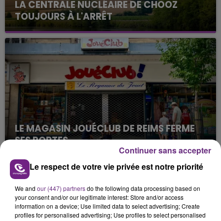
LA CENTRALE NUCLÉAIRE DE CHOOZ
TOUJOURS À L'ARRÊT
Cela fait déjà une semaine que la centrale
nucléaire ardennaise est à l'arrêt. Une situation
justifiée par la sécheresse intense qui est toujours
présente.
LE MAGASIN JOUÉCLUB DE REIMS FERME
SES PORTES
Continuer sans accepter
C'était l'une des institutions du centre-ville
rémois. Le magasin JouéClub est contraint de
Le respect de votre vie privée est notre priorité
fermer ses portes.
TITRES DIFFUSÉS
We and
our (447) partners
do the following data processing based on
your consent and/or our legitimate interest: Store and/or access
information on a device; Use limited data to select advertising; Create
19h40
19h40
19h36
19h36
profiles for personalised advertising; Use profiles to select personalised