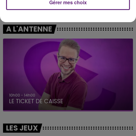
Gérer mes choix
CALVIN HARRIS FEAT. RIHANNA
ORIA
This Is What You Came For
Soiree Mondaine
A L'ANTENNE
10h00 - 14h00
LE TICKET DE CAISSE
LES JEUX