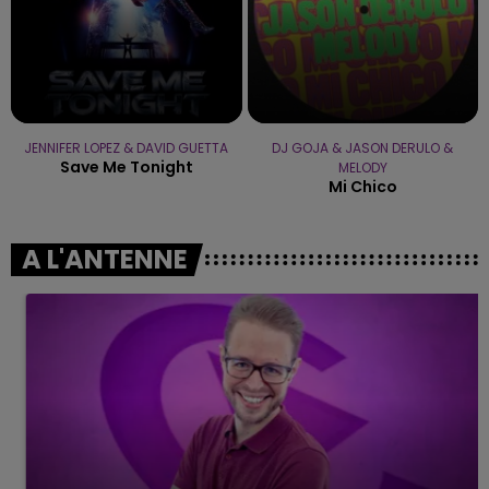
JENNIFER LOPEZ & DAVID GUETTA
DJ GOJA & JASON DERULO &
Save Me Tonight
MELODY
Mi Chico
A L'ANTENNE