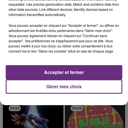
rémois. Le magasin JouéClub est contraint de
requested; Use precise geolocation data; Match and combine data from
fermer ses portes.
other data sources; Link different devices; Identify devices based on
TITRES DIFFUSÉS
information transmitted automatically.
Vous pouvez accepter en cliquant sur "Accepter et fermer", ou affiner en
sélectionnant les finalités et/ou partenaires dans "Gérer mes choix".
10h41
10h41
10h37
10h37
Vous pouvez également refuser en cliquant sur "Continuer sans
accepter". Vos préférences ne s'appliqueront que pour ce site. Vous
pouvez mettre à jour vos choix, ou retirer votre consentement à tout
moment via le lien "Gérer les cookies" situé en bas de chaque page.
Accepter et fermer
Gérer mes choix
ORIA
BRUNO MARS
Soiree Mondaine
I Just Might
10h34
10h34
10h28
10h28