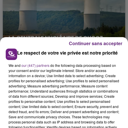
LA CENTRALE NUCLÉAIRE DE CHOOZ
Continuer sans accepter
TOUJOURS À L'ARRÊT
Cela fait déjà une semaine que la centrale
Le respect de votre vie privée est notre priorité
nucléaire ardennaise est à l'arrêt. Une situation
justifiée par la sécheresse intense qui est toujours
We and
our (447) partners
do the following data processing based on
your consent and/or our legitimate interest: Store and/or access
présente.
information on a device; Use limited data to select advertising; Create
profiles for personalised advertising; Use profiles to select personalised
advertising; Measure advertising performance; Measure content
performance; Understand audiences through statistics or combinations
of data from different sources; Develop and improve services; Create
profiles to personalise content; Use profiles to select personalised
content; Use limited data to select content; Ensure security, prevent and
LE MAGASIN JOUÉCLUB DE REIMS FERME
detect fraud, and fix errors; Deliver and present advertising and content;
SES PORTES
Save and communicate privacy choices. These technologies may
process personal data such as IP address and browsing data to offer
C'était l'une des institutions du centre-ville
following functionalities: Identify devices based on information actively