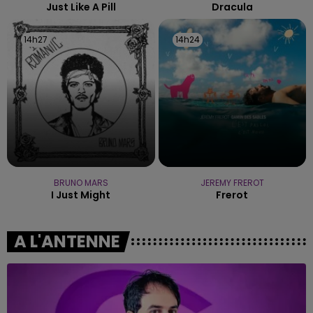
Just Like A Pill
Dracula
14h27
14h27
14h24
14h24
BRUNO MARS
JEREMY FREROT
I Just Might
Frerot
A L'ANTENNE