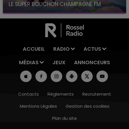
LE SUPER BOUCHON CHAMPAGNE FM
avec La Famille Champagne FM, à 8H10
ACCUEIL
RADIO
ACTUS
MÉDIAS
JEUX
ANNONCEURS
Contacts
Règlements
Recrutement
Mentions Légales
Gestion des cookies
Plan du site
19h00 - 19h15
LA POP MACHINE - CHAMPAGNE FM