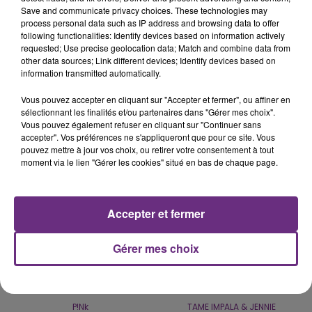
Save and communicate privacy choices. These technologies may
process personal data such as IP address and browsing data to offer
following functionalities: Identify devices based on information actively
VENEZ FÊTER CE WEEK-END
requested; Use precise geolocation data; Match and combine data from
L'ANNIVERSAIRE DE WOINIC
other data sources; Link different devices; Identify devices based on
information transmitted automatically.
Ce samedi 8 août sera un grand jour :
l'anniversaire du plus gros sanglier du monde.
Vous pouvez accepter en cliquant sur "Accepter et fermer", ou affiner en
Une fête est donc organisée et vous êtes tous
sélectionnant les finalités et/ou partenaires dans "Gérer mes choix".
TITRES DIFFUSÉS
Vous pouvez également refuser en cliquant sur "Continuer sans
conviés !
accepter". Vos préférences ne s'appliqueront que pour ce site. Vous
pouvez mettre à jour vos choix, ou retirer votre consentement à tout
moment via le lien "Gérer les cookies" situé en bas de chaque page.
14h37
14h37
14h33
14h33
Accepter et fermer
Gérer mes choix
P!nk
TAME IMPALA & JENNIE