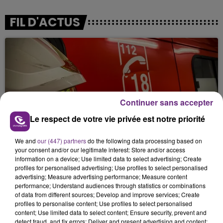
FIL D'ACTUS
Continuer sans accepter
Le respect de votre vie privée est notre priorité
UN FEU DE REMORQUE BLOQUE LA
CIRCULATION DANS LES ARDENNES
We and
our (447) partners
do the following data processing based on
your consent and/or our legitimate interest: Store and/or access
Un feu de remorque s'est déclaré ce mercredi en
information on a device; Use limited data to select advertising; Create
fin de matinée sur l'A34.
profiles for personalised advertising; Use profiles to select personalised
advertising; Measure advertising performance; Measure content
performance; Understand audiences through statistics or combinations
of data from different sources; Develop and improve services; Create
profiles to personalise content; Use profiles to select personalised
content; Use limited data to select content; Ensure security, prevent and
detect fraud, and fix errors; Deliver and present advertising and content;