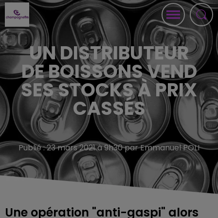
UN DISTRIBUTEUR
DE BOISSONS VEND
SES STOCKS À PRIX
CASSÉS
Publié : 23 mars 2021 à 9h30 par Emmanuel POLI
Une opération "anti-gaspi" alors