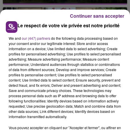
Cela fait déjà une semaine que la centrale
nucléaire ardennaise est à l'arrêt. Une situation
justifiée par la sécheresse intense qui est toujours
Continuer sans accepter
présente.
Le respect de votre vie privée est notre priorité
We and
our (447) partners
do the following data processing based on
your consent and/or our legitimate interest: Store and/or access
information on a device; Use limited data to select advertising; Create
profiles for personalised advertising; Use profiles to select personalised
LE MAGASIN JOUÉCLUB DE REIMS FERME
advertising; Measure advertising performance; Measure content
performance; Understand audiences through statistics or combinations
SES PORTES
of data from different sources; Develop and improve services; Create
C'était l'une des institutions du centre-ville
profiles to personalise content; Use profiles to select personalised
content; Use limited data to select content; Ensure security, prevent and
rémois. Le magasin JouéClub est contraint de
detect fraud, and fix errors; Deliver and present advertising and content;
fermer ses portes.
Save and communicate privacy choices. These technologies may
TITRES DIFFUSÉS
process personal data such as IP address and browsing data to offer
following functionalities: Identify devices based on information actively
requested; Use precise geolocation data; Match and combine data from
12h06
12h06
12h03
12h03
other data sources; Link different devices; Identify devices based on
information transmitted automatically.
Vous pouvez accepter en cliquant sur "Accepter et fermer", ou affiner en