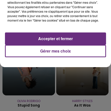
sélectionnant les finalités et/ou partenaires dans "Gérer mes choix".
Vous pouvez également refuser en cliquant sur "Continuer sans
accepter". Vos préférences ne s'appliqueront que pour ce site. Vous
pouvez mettre à jour vos choix, ou retirer votre consentement à tout
moment via le lien "Gérer les cookies" situé en bas de chaque page.
Kelly Clarkson
ANGELE & JUSTICE
Accepter et fermer
Because Of You
What You Want
11h57
11h57
Gérer mes choix
11h55
11h55
OLIVIA RODRIGO
HARRY STYLES
Stupid Song
As It Was