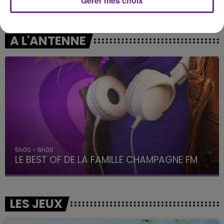
Gérer mes choix
One Track Mind
Thinking Out Loud
A L'ANTENNE
5h00 - 6h00
LE BEST OF DE LA FAMILLE CHAMPAGNE FM
LES JEUX