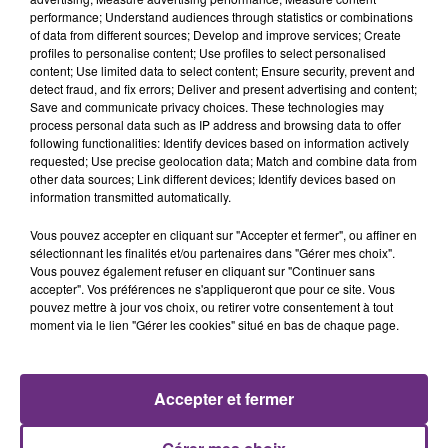
performance; Understand audiences through statistics or combinations
of data from different sources; Develop and improve services; Create
profiles to personalise content; Use profiles to select personalised
content; Use limited data to select content; Ensure security, prevent and
detect fraud, and fix errors; Deliver and present advertising and content;
Save and communicate privacy choices. These technologies may
process personal data such as IP address and browsing data to offer
following functionalities: Identify devices based on information actively
requested; Use precise geolocation data; Match and combine data from
SHAKIRA FEAT. BURNA BOY
MARGUERITE
other data sources; Link different devices; Identify devices based on
Dai Dai
Les Filles, Les Meufs
information transmitted automatically.
Vous pouvez accepter en cliquant sur "Accepter et fermer", ou affiner en
16h08
16h08
16h05
16h05
sélectionnant les finalités et/ou partenaires dans "Gérer mes choix".
Vous pouvez également refuser en cliquant sur "Continuer sans
accepter". Vos préférences ne s'appliqueront que pour ce site. Vous
pouvez mettre à jour vos choix, ou retirer votre consentement à tout
moment via le lien "Gérer les cookies" situé en bas de chaque page.
Accepter et fermer
NAÏKA
ED SHEERAN