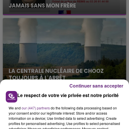
JAMAIS SANS MON FRÈRE
Julien Fourel n'a plus donné signé de vie depuis 5
mois. Sa sœur poursuit ses recherches pour le
retrouver.
LA CENTRALE NUCLÉAIRE DE CHOOZ
TOUJOURS À L'ARRÊT
Cela fait déjà une semaine que la centrale
Continuer sans accepter
nucléaire ardennaise est à l'arrêt. Une situation
Le respect de votre vie privée est notre priorité
justifiée par la sécheresse intense qui est toujours
TITRES DIFFUSÉS
présente.
We and
our (447) partners
do the following data processing based on
your consent and/or our legitimate interest: Store and/or access
information on a device; Use limited data to select advertising; Create
16h15
16h15
16h12
16h12
profiles for personalised advertising; Use profiles to select personalised
advertising; Measure advertising performance; Measure content