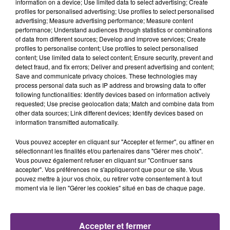
information on a device; Use limited data to select advertising; Create
profiles for personalised advertising; Use profiles to select personalised
advertising; Measure advertising performance; Measure content
17h03
17h03
17h00
17h00
performance; Understand audiences through statistics or combinations
of data from different sources; Develop and improve services; Create
profiles to personalise content; Use profiles to select personalised
content; Use limited data to select content; Ensure security, prevent and
detect fraud, and fix errors; Deliver and present advertising and content;
Save and communicate privacy choices. These technologies may
process personal data such as IP address and browsing data to offer
following functionalities: Identify devices based on information actively
requested; Use precise geolocation data; Match and combine data from
other data sources; Link different devices; Identify devices based on
information transmitted automatically.
JAMES ARTHUR
JENNIFER LOPEZ & DAVID GUETTA
Impossible
Save Me Tonight
Vous pouvez accepter en cliquant sur "Accepter et fermer", ou affiner en
sélectionnant les finalités et/ou partenaires dans "Gérer mes choix".
Vous pouvez également refuser en cliquant sur "Continuer sans
16h56
16h56
16h52
16h52
accepter". Vos préférences ne s'appliqueront que pour ce site. Vous
pouvez mettre à jour vos choix, ou retirer votre consentement à tout
moment via le lien "Gérer les cookies" situé en bas de chaque page.
Accepter et fermer