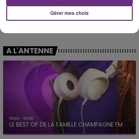
Gérer mes choix
RED HOT CHILI PEPPERS
TRYO
By The Way
La Traversee
A L'ANTENNE
5h00 - 6h00
LE BEST OF DE LA FAMILLE CHAMPAGNE FM