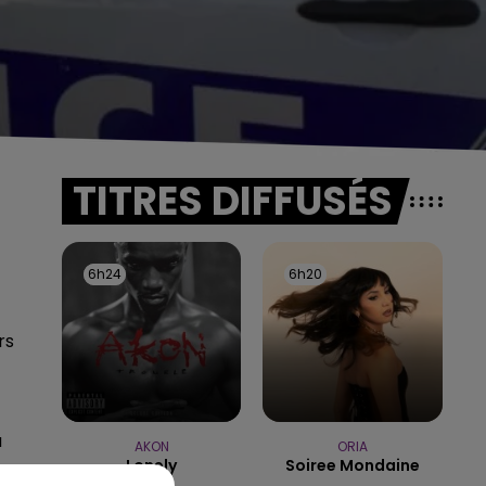
TITRES DIFFUSÉS
6h24
6h24
6h20
6h20
rs
u
AKON
ORIA
Lonely
Soiree Mondaine