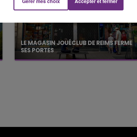
Gérer mes choix
Accepter et fermer
15h00 - 19h00
Le Club Champagne FM
LE MAGASIN JOUÉCLUB DE REIMS FERME
SES PORTES
C'était l'une des institutions du centre-ville
rémois. Le magasin JouéClub est contraint de
fermer ses portes.