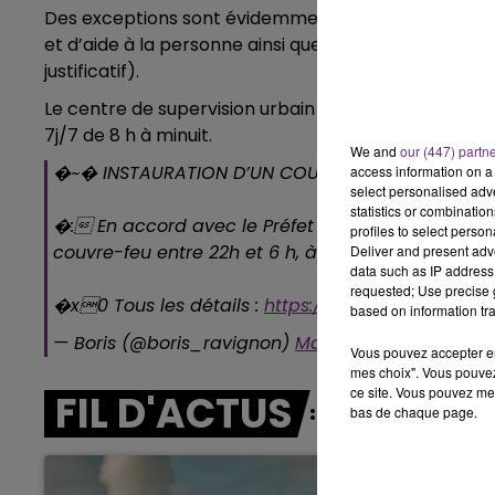
10h00 - 14h00
Des exceptions sont évidemment faites pour les serv
LE TICKET DE CAISSE
et d’aide à la personne ainsi que toute personne se
justificatif).
Le centre de supervision urbain (CSU) qui reçoit le
7j/7 de 8 h à minuit.
We and
our (447) partn
�~�️ INSTAURATION D’UN COUVRE-FEU À CHARLEVI
access information on a 
select personalised ad
statistics or combinatio
�: En accord avec le Préfet des Ardennes, j’ai 
profiles to select person
couvre-feu entre 22h et 6 h, à compter de ce sam
Deliver and present adv
data such as IP address 
requested; Use precise g
�x0 Tous les détails :
https://t.co/LYNkdyLC4d
p
based on information tra
— Boris (@boris_ravignon)
March 21, 2020
Vous pouvez accepter en 
mes choix". Vous pouvez
ce site. Vous pouvez met
FIL D'ACTUS
bas de chaque page.