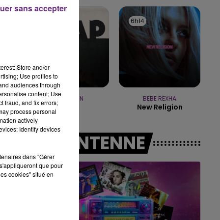
15h00 - 19h00
é
uer sans accepter
LE CLUB CHAMPAGNE FM
6h17
6h17
6h14
6h14
el
erest: Store and/or
tising; Use profiles to
tand audiences through
personalise content; Use
ROSA LINN
BEBE REXHA
 fraud, and fix errors;
Snap
New Religion
 may process personal
mation actively
vices; Identify devices
A L'ANTENNE
rtenaires dans "Gérer
s'appliqueront que pour
les cookies" situé en