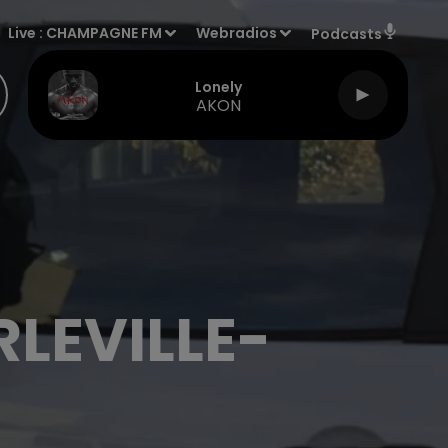
Live :
CHAMPAGNE FM
Webradios
Podcasts
Lonely
AKON
LEVILLE-