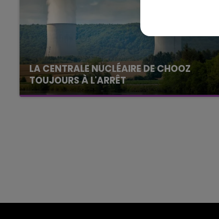
14h00 - 15h00
La Radio Pop
LA CENTRALE NUCLÉAIRE DE CHOOZ
TOUJOURS À L'ARRÊT
Cela fait déjà une semaine que la centrale
nucléaire ardennaise est à l'arrêt. Une situation
justifiée par la sécheresse intense qui est
toujours présente.