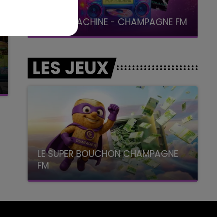
19h00 - 19h15
LA POP MACHINE - CHAMPAGNE FM
LES JEUX
LE SUPER BOUCHON CHAMPAGNE
FM
avec La Famille Champagne FM, à 8H10