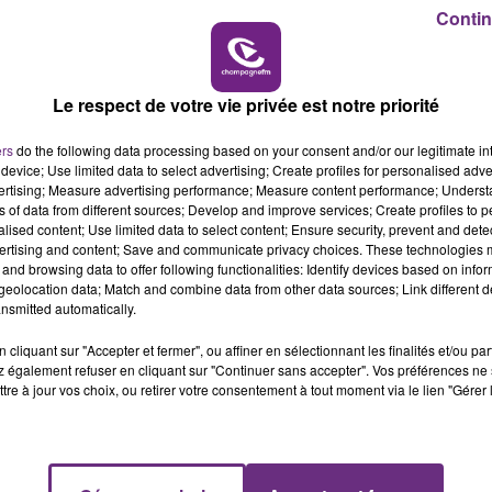
14h00 - 15h00
ices de police et de secours, les professionnels de sant
Contin
LA RADIO POP
 déplaçant pour un motif professionnel ou médical (avec
Le respect de votre vie privée est notre priorité
s images des caméras de vidéoprotection, sera opérationn
ers
do the following data processing based on your consent and/or our legitimate int
LLE-MÉZIÈRES
device; Use limited data to select advertising; Create profiles for personalised adver
vertising; Measure advertising performance; Measure content performance; Unders
ns of data from different sources; Develop and improve services; Create profiles to 
décidé d’adopter un arrêté municipal instaurant un
alised content; Use limited data to select content; Ensure security, prevent and detect
edi 21 mars.
ertising and content; Save and communicate privacy choices. These technologies
and browsing data to offer following functionalities: Identify devices based on infor
eolocation data; Match and combine data from other data sources; Link different de
ic.twitter.com/leKdkCF4EZ
nsmitted automatically.
cliquant sur "Accepter et fermer", ou affiner en sélectionnant les finalités et/ou pa
 également refuser en cliquant sur "Continuer sans accepter". Vos préférences ne 
tre à jour vos choix, ou retirer votre consentement à tout moment via le lien "Gérer 