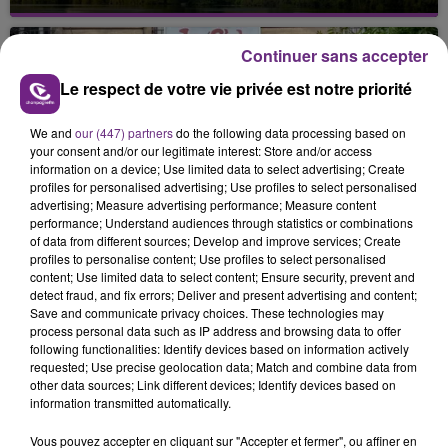
Cela fait déjà une semaine que la centrale
nucléaire ardennaise est à l'arrêt. Une situation
Continuer sans accepter
justifiée par la sécheresse intense qui est toujours
présente.
Le respect de votre vie privée est notre priorité
We and
our (447) partners
do the following data processing based on
your consent and/or our legitimate interest: Store and/or access
information on a device; Use limited data to select advertising; Create
profiles for personalised advertising; Use profiles to select personalised
advertising; Measure advertising performance; Measure content
LE MAGASIN JOUÉCLUB DE REIMS FERME
performance; Understand audiences through statistics or combinations
SES PORTES
of data from different sources; Develop and improve services; Create
C'était l'une des institutions du centre-ville
profiles to personalise content; Use profiles to select personalised
content; Use limited data to select content; Ensure security, prevent and
rémois. Le magasin JouéClub est contraint de
detect fraud, and fix errors; Deliver and present advertising and content;
fermer ses portes.
Save and communicate privacy choices. These technologies may
TITRES DIFFUSÉS
process personal data such as IP address and browsing data to offer
following functionalities: Identify devices based on information actively
requested; Use precise geolocation data; Match and combine data from
5h56
5h56
5h52
5h52
other data sources; Link different devices; Identify devices based on
information transmitted automatically.
Vous pouvez accepter en cliquant sur "Accepter et fermer", ou affiner en