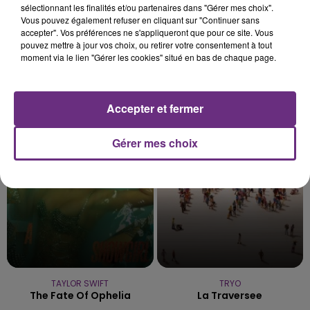
sélectionnant les finalités et/ou partenaires dans "Gérer mes choix".
Vous pouvez également refuser en cliquant sur "Continuer sans
accepter". Vos préférences ne s'appliqueront que pour ce site. Vous
pouvez mettre à jour vos choix, ou retirer votre consentement à tout
moment via le lien "Gérer les cookies" situé en bas de chaque page.
NATHALIE IMBRUGLIA
ADELE CASTILLON
Accepter et fermer
Torn
Ete Avec Toi
Gérer mes choix
5h49
5h49
5h45
5h45
TAYLOR SWIFT
TRYO
The Fate Of Ophelia
La Traversee