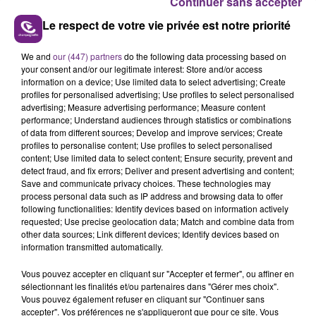
Continuer sans accepter
Le respect de votre vie privée est notre priorité
We and
our (447) partners
do the following data processing based on
your consent and/or our legitimate interest: Store and/or access
LE MAGASIN JOUÉCLUB DE REIMS FERME
information on a device; Use limited data to select advertising; Create
SES PORTES
profiles for personalised advertising; Use profiles to select personalised
C'était l'une des institutions du centre-ville
advertising; Measure advertising performance; Measure content
performance; Understand audiences through statistics or combinations
rémois. Le magasin JouéClub est contraint de
of data from different sources; Develop and improve services; Create
fermer ses portes.
profiles to personalise content; Use profiles to select personalised
TITRES DIFFUSÉS
content; Use limited data to select content; Ensure security, prevent and
detect fraud, and fix errors; Deliver and present advertising and content;
Save and communicate privacy choices. These technologies may
process personal data such as IP address and browsing data to offer
16h53
16h53
16h47
16h47
following functionalities: Identify devices based on information actively
requested; Use precise geolocation data; Match and combine data from
other data sources; Link different devices; Identify devices based on
information transmitted automatically.
Vous pouvez accepter en cliquant sur "Accepter et fermer", ou affiner en
sélectionnant les finalités et/ou partenaires dans "Gérer mes choix".
Vous pouvez également refuser en cliquant sur "Continuer sans
accepter". Vos préférences ne s'appliqueront que pour ce site. Vous