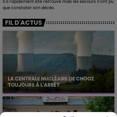
Il a rapidement été retrouvé mais les secours n'ont pu
que constater son décès.
FIL D'ACTUS
LA CENTRALE NUCLÉAIRE DE CHOOZ
TOUJOURS À L'ARRÊT
Cela fait déjà une semaine que la centrale
nucléaire ardennaise est à l'arrêt. Une situation
justifiée par la sécheresse intense qui est toujours
présente.