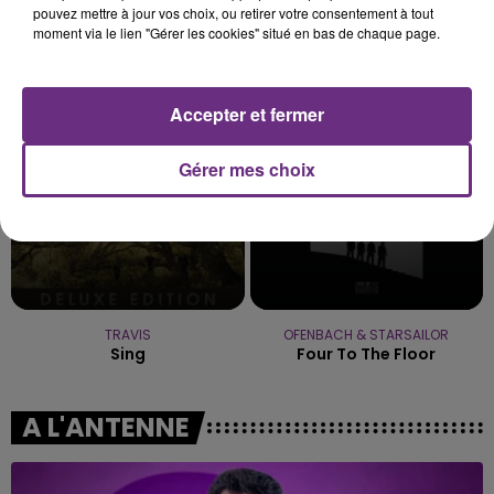
pouvez mettre à jour vos choix, ou retirer votre consentement à tout
moment via le lien "Gérer les cookies" situé en bas de chaque page.
BRUNO MARS
AMIR
I Just Might
A L'imparfaite
16h44
16h44
16h40
16h40
Accepter et fermer
Gérer mes choix
TRAVIS
OFENBACH & STARSAILOR
Sing
Four To The Floor
A L'ANTENNE