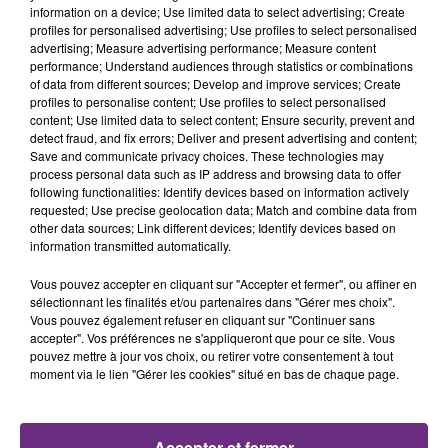
TITRES DIFFUSÉS
information on a device; Use limited data to select advertising; Create
profiles for personalised advertising; Use profiles to select personalised
advertising; Measure advertising performance; Measure content
performance; Understand audiences through statistics or combinations
19h55
19h55
19h52
19h52
of data from different sources; Develop and improve services; Create
profiles to personalise content; Use profiles to select personalised
content; Use limited data to select content; Ensure security, prevent and
detect fraud, and fix errors; Deliver and present advertising and content;
Save and communicate privacy choices. These technologies may
process personal data such as IP address and browsing data to offer
following functionalities: Identify devices based on information actively
requested; Use precise geolocation data; Match and combine data from
other data sources; Link different devices; Identify devices based on
information transmitted automatically.
GIMS
DJO
Vous pouvez accepter en cliquant sur "Accepter et fermer", ou affiner en
Soleil
End Of Beginning
sélectionnant les finalités et/ou partenaires dans "Gérer mes choix".
Vous pouvez également refuser en cliquant sur "Continuer sans
accepter". Vos préférences ne s'appliqueront que pour ce site. Vous
19h48
19h48
19h45
19h45
pouvez mettre à jour vos choix, ou retirer votre consentement à tout
moment via le lien "Gérer les cookies" situé en bas de chaque page.
Accepter et fermer