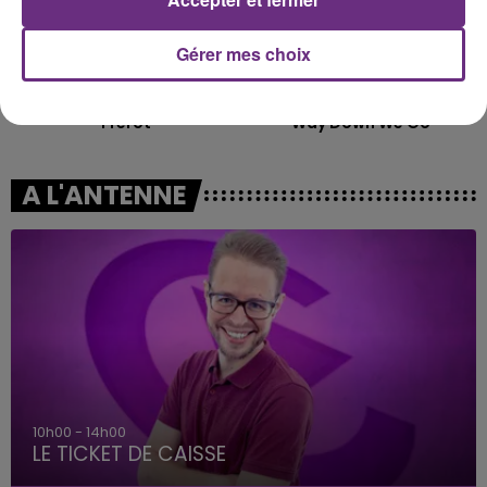
Gérer mes choix
JEREMY FREROT
KALEO
Frerot
Way Down We Go
A L'ANTENNE
10h00 - 14h00
LE TICKET DE CAISSE