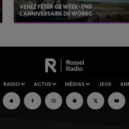
VENEZ FÊTER CE WEEK-END
L'ANNIVERSAIRE DE WOINIC
Ce samedi 8 août sera un grand jour :
l'anniversaire du plus gros sanglier du monde.
Une fête est donc organisée et vous êtes tous
conviés !
RADIO
ACTUS
MÉDIAS
JEUX
AN