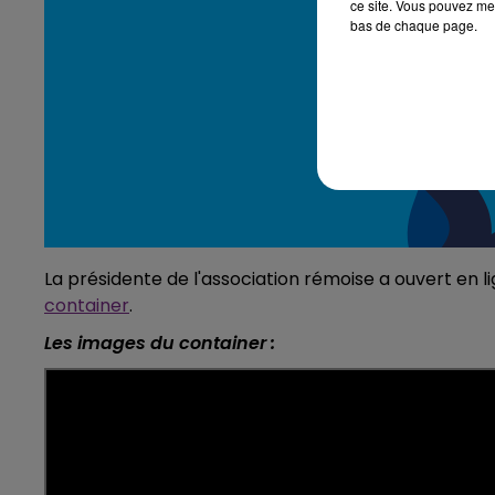
ce site. Vous pouvez met
bas de chaque page.
La présidente de l'association rémoise a ouvert en l
container
.
Les images du container :