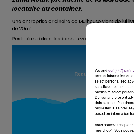
locataire du container.
19h00 - 19h15
FM
LA POP MACHINE - CHAMPAG
Une entreprise originaire de Mulhouse vient de lui l
de 20m².
Reste à mobiliser les bonnes volontés pour que ce 
We and
our (447) partn
access information on a 
select personalised ad
statistics or combinatio
profiles to select person
Deliver and present adv
data such as IP address 
requested; Use precise g
based on information tra
Vous pouvez accepter en 
mes choix". Vous pouvez