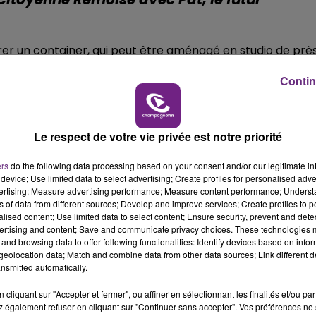
19h15 - 20h00
NE FM
LA RADIO POP
ivrer un container, qui peut être aménagé en studio de prè
Contin
projet prenne forme.
Le respect de votre vie privée est notre priorité
ers
do the following data processing based on your consent and/or our legitimate int
device; Use limited data to select advertising; Create profiles for personalised adver
vertising; Measure advertising performance; Measure content performance; Unders
ns of data from different sources; Develop and improve services; Create profiles to 
alised content; Use limited data to select content; Ensure security, prevent and detect
ertising and content; Save and communicate privacy choices. These technologies
and browsing data to offer following functionalities: Identify devices based on infor
eolocation data; Match and combine data from other data sources; Link different de
nsmitted automatically.
cliquant sur "Accepter et fermer", ou affiner en sélectionnant les finalités et/ou pa
 également refuser en cliquant sur "Continuer sans accepter". Vos préférences ne 