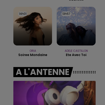
19h15 - 20h00
LA RADIO POP
14h01
14h01
13h57
13h57
ORIA
ADELE CASTILLON
Soiree Mondaine
Ete Avec Toi
A L'ANTENNE