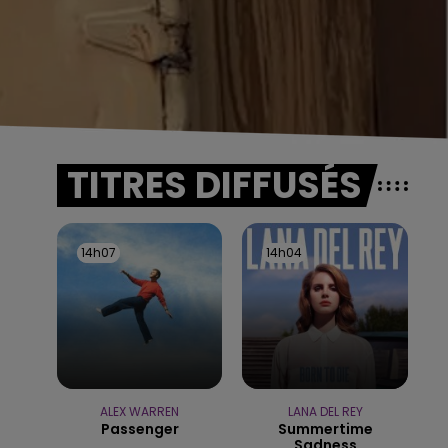
TITRES DIFFUSÉS
14h07
14h07
14h04
14h04
ALEX WARREN
LANA DEL REY
Passenger
Summertime
Sadness