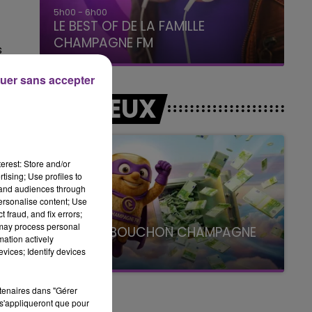
5h00 - 6h00
LE BEST OF DE LA FAMILLE
CHAMPAGNE FM
s
uer sans accepter
LES JEUX
erest: Store and/or
tising; Use profiles to
tand audiences through
personalise content; Use
 fraud, and fix errors;
 may process personal
LE SUPER BOUCHON CHAMPAGNE
mation actively
FM
vices; Identify devices
avec La Famille Champagne FM, à 8H10
rtenaires dans "Gérer
s'appliqueront que pour