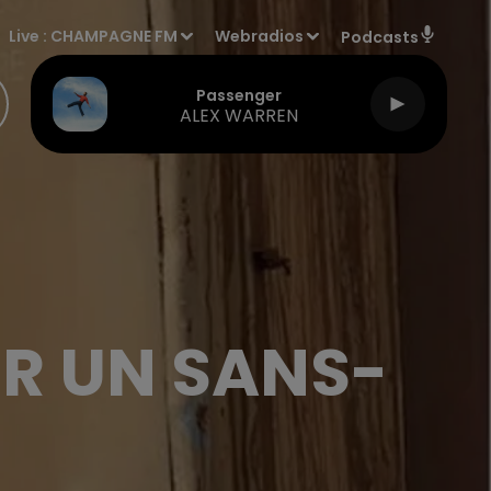
Live :
CHAMPAGNE FM
Webradios
Podcasts
Passenger
ALEX WARREN
R UN SANS-