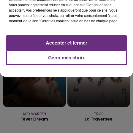
Vous pouvez également refuser en cliquant sur "Continuer sans
accepter". Vos préférences ne s'appliqueront que pour ce site. Vous
pouvez mettre à jour vos choix, ou retirer votre consentement à tout
moment via le lien "Gérer les cookies" situé en bas de chaque page.
JULIEN LIEB
NELLY FURTADO
Dis-Moi Ou
Say It Right
Accepter et fermer
15h36
15h36
15h29
15h29
Gérer mes choix
ALEX WARREN
TRYO
Fever Dream
La Traversee