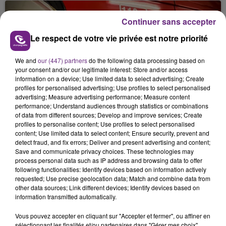
s'est avéré être plus précoce que prévu,
l'inspection du Travail en profite pour rappeler
Continuer sans accepter
les conditions de...
Le respect de votre vie privée est notre priorité
We and
our (447) partners
do the following data processing based on
your consent and/or our legitimate interest: Store and/or access
information on a device; Use limited data to select advertising; Create
profiles for personalised advertising; Use profiles to select personalised
UN FEU DE REMORQUE BLOQUE LA
advertising; Measure advertising performance; Measure content
CIRCULATION DANS LES ARDENNES
performance; Understand audiences through statistics or combinations
of data from different sources; Develop and improve services; Create
Un feu de remorque s'est déclaré ce mercredi en
profiles to personalise content; Use profiles to select personalised
fin de matinée sur l'A34.
content; Use limited data to select content; Ensure security, prevent and
detect fraud, and fix errors; Deliver and present advertising and content;
TITRES DIFFUSÉS
Save and communicate privacy choices. These technologies may
process personal data such as IP address and browsing data to offer
following functionalities: Identify devices based on information actively
requested; Use precise geolocation data; Match and combine data from
15h42
15h42
15h38
15h38
other data sources; Link different devices; Identify devices based on
information transmitted automatically.
Vous pouvez accepter en cliquant sur "Accepter et fermer", ou affiner en
sélectionnant les finalités et/ou partenaires dans "Gérer mes choix".