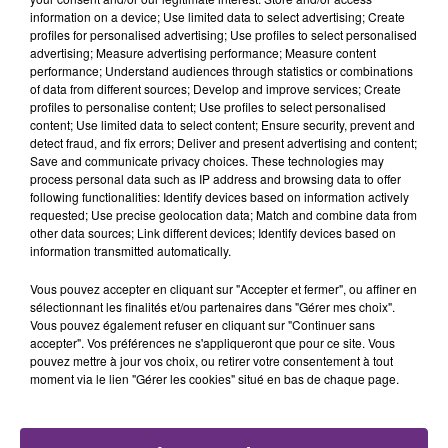
fermer ses portes.
TITRES DIFFUSÉS
information on a device; Use limited data to select advertising; Create
profiles for personalised advertising; Use profiles to select personalised
advertising; Measure advertising performance; Measure content
performance; Understand audiences through statistics or combinations
16h42
16h42
16h39
16h39
of data from different sources; Develop and improve services; Create
profiles to personalise content; Use profiles to select personalised
content; Use limited data to select content; Ensure security, prevent and
detect fraud, and fix errors; Deliver and present advertising and content;
Save and communicate privacy choices. These technologies may
process personal data such as IP address and browsing data to offer
following functionalities: Identify devices based on information actively
requested; Use precise geolocation data; Match and combine data from
other data sources; Link different devices; Identify devices based on
information transmitted automatically.
GIMS
ALEX WARREN
Vous pouvez accepter en cliquant sur "Accepter et fermer", ou affiner en
Est-Ce Que Tu M'aimes ?
Fever Dream
sélectionnant les finalités et/ou partenaires dans "Gérer mes choix".
Vous pouvez également refuser en cliquant sur "Continuer sans
accepter". Vos préférences ne s'appliqueront que pour ce site. Vous
16h36
16h36
16h33
16h33
pouvez mettre à jour vos choix, ou retirer votre consentement à tout
moment via le lien "Gérer les cookies" situé en bas de chaque page.