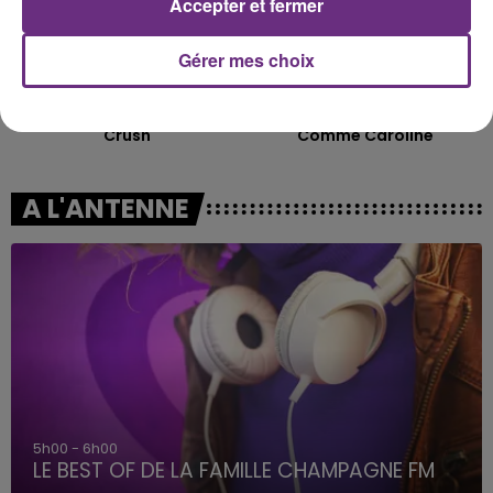
Accepter et fermer
Gérer mes choix
JENNIFER PAIGE
ZAHO & MC SOLAAR
Crush
Comme Caroline
A L'ANTENNE
5h00 - 6h00
LE BEST OF DE LA FAMILLE CHAMPAGNE FM