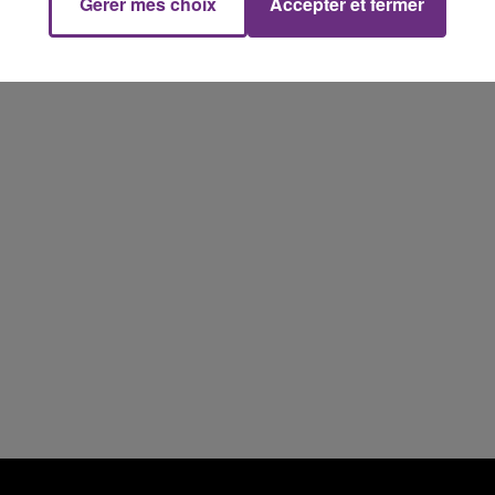
Gérer mes choix
Accepter et fermer
14h00 - 15h00
La Radio Pop