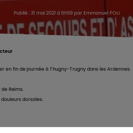
Publié : 31 mai 2021 à 6h59 par Emmanuel POLI
acteur
er en fin de journée à Thugny-Trugny dans les Ardennes.
 de Reims.
 douleurs dorsales.