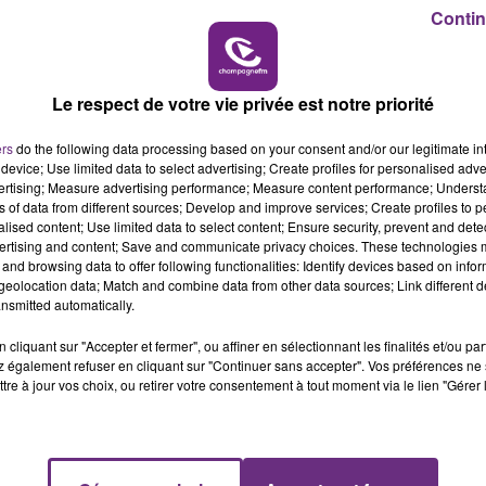
Contin
10h00 - 14h00
LE TICKET DE CAISSE
Le respect de votre vie privée est notre priorité
ers
do the following data processing based on your consent and/or our legitimate int
device; Use limited data to select advertising; Create profiles for personalised adver
vertising; Measure advertising performance; Measure content performance; Unders
ns of data from different sources; Develop and improve services; Create profiles to 
L'INSPECTION DU TRAVAIL RAPPELLE À
alised content; Use limited data to select content; Ensure security, prevent and detect
L'ORDRE SUR LES CONDITIONS DE...
ertising and content; Save and communicate privacy choices. These technologies
and browsing data to offer following functionalities: Identify devices based on infor
Alors que les dates de début des vendange
eolocation data; Match and combine data from other data sources; Link different de
2026 s'est avéré être plus précoce que prévu,
nsmitted automatically.
l'inspection du Travail en profite pour rappeler
les conditions de...
cliquant sur "Accepter et fermer", ou affiner en sélectionnant les finalités et/ou pa
 également refuser en cliquant sur "Continuer sans accepter". Vos préférences ne 
tre à jour vos choix, ou retirer votre consentement à tout moment via le lien "Gérer 