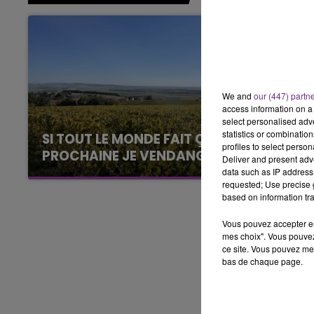
6h00 - 10h00
LA FAMILLE
We and
our (447) partn
access information on a 
select personalised ad
statistics or combinatio
SI TOUT LE MONDE FAIT ÇA, MOI L'ANNÉE
profiles to select person
PROCHAINE JE VENDANGE EN...
Deliver and present adv
data such as IP address 
La vendange en Champagne a débuté ce jeudi
requested; Use precise g
6 août dans la commune de Montgueux (Aube).
based on information tra
Du jamais vu !
Vous pouvez accepter en 
mes choix". Vous pouvez
ce site. Vous pouvez met
bas de chaque page.