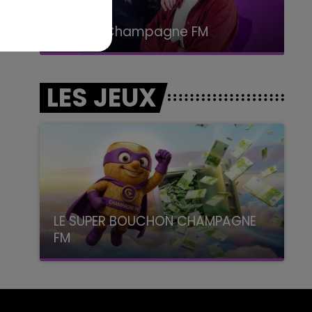
15h00 - 19h00
Le Club Champagne FM
LES JEUX
LE SUPER BOUCHON CHAMPAGNE
FM
avec La Famille Champagne FM, à 8H10