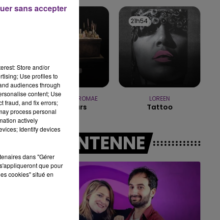
uer sans accepter
14h00 - 15h00
21h57
21h57
21h54
21h54
LA RADIO POP
erest: Store and/or
tising; Use profiles to
tand audiences through
personalise content; Use
TOVE LO & STROMAE
LOREEN
 fraud, and fix errors;
Des Fleurs
Tattoo
 may process personal
mation actively
vices; Identify devices
A L'ANTENNE
rtenaires dans "Gérer
s'appliqueront que pour
les cookies" situé en