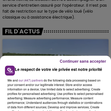
service d’entretien assuré par l’opérateur. Il n’est pas
fait de restriction sur le type de vélo loué (vélo
classique ou à assistance électrique).
FIL D'ACTUS
Continuer sans accepter
Le respect de votre vie privée est notre priorité
We and
our (447) partners
do the following data processing based on
L'INSPECTION DU TRAVAIL RAPPELLE À
your consent and/or our legitimate interest: Store and/or access
information on a device; Use limited data to select advertising; Create
L'ORDRE SUR LES CONDITIONS DE...
profiles for personalised advertising; Use profiles to select personalised
Alors que les dates de début des vendange 2026
advertising; Measure advertising performance; Measure content
s'est avéré être plus précoce que prévu,
performance; Understand audiences through statistics or combinations
of data from different sources; Develop and improve services; Create
l'inspection du Travail en profite pour rappeler