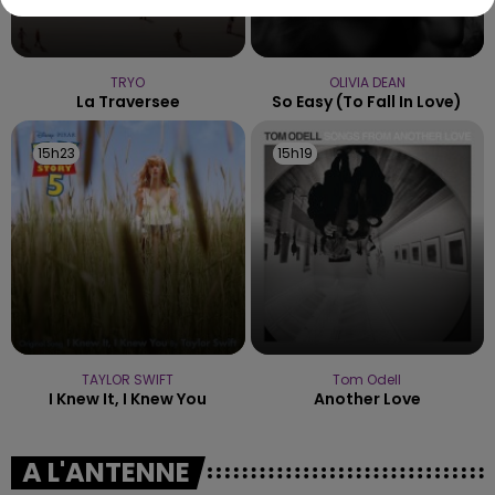
TRYO
OLIVIA DEAN
La Traversee
So Easy (to Fall In Love)
15h23
15h23
15h19
15h19
TAYLOR SWIFT
Tom Odell
I Knew It, I Knew You
Another Love
A L'ANTENNE