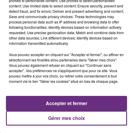
profiles to personalise content; Use profiles to select personalised
les conditions de...
content; Use limited data to select content; Ensure security, prevent and
detect fraud, and fix errors; Deliver and present advertising and content;
Save and communicate privacy choices. These technologies may
process personal data such as IP address and browsing data to offer
following functionalities: Identify devices based on information actively
requested; Use precise geolocation data; Match and combine data from
other data sources; Link different devices; Identify devices based on
UN FEU DE REMORQUE BLOQUE LA
information transmitted automatically.
CIRCULATION DANS LES ARDENNES
Vous pouvez accepter en cliquant sur "Accepter et fermer", ou affiner en
Un feu de remorque s'est déclaré ce mercredi en
sélectionnant les finalités et/ou partenaires dans "Gérer mes choix".
fin de matinée sur l'A34.
Vous pouvez également refuser en cliquant sur "Continuer sans
accepter". Vos préférences ne s'appliqueront que pour ce site. Vous
TITRES DIFFUSÉS
pouvez mettre à jour vos choix, ou retirer votre consentement à tout
moment via le lien "Gérer les cookies" situé en bas de chaque page.
15h29
15h29
15h26
15h26
Accepter et fermer
Gérer mes choix