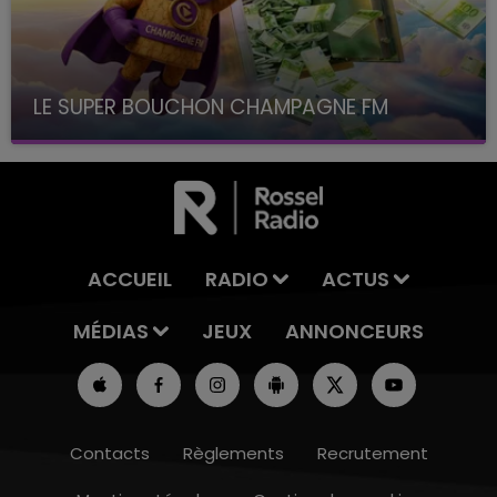
LE SUPER BOUCHON CHAMPAGNE FM
avec La Famille Champagne FM, à 8H10
ACCUEIL
RADIO
ACTUS
MÉDIAS
JEUX
ANNONCEURS
Contacts
Règlements
Recrutement