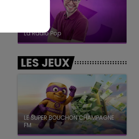
14h00 - 15h00
La Radio Pop
LES JEUX
LE SUPER BOUCHON CHAMPAGNE
FM
avec La Famille Champagne FM, à 8H10