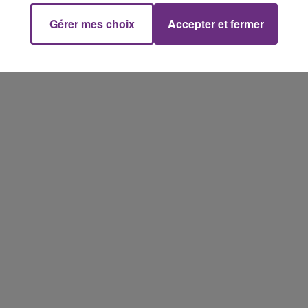
les conditions de...
Gérer mes choix
Accepter et fermer
10h00 - 14h00
LE TICKET DE CAISSE