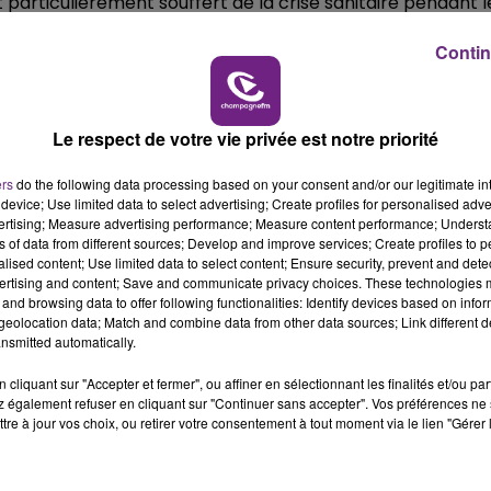
 particulièrement souffert de la crise sanitaire pendant l
6h00 - 10h00
Contin
LA FAMILLE
020 à partir de 30 euros d’achats.
Le respect de votre vie privée est notre priorité
ers
do the following data processing based on your consent and/or our legitimate int
device; Use limited data to select advertising; Create profiles for personalised adver
vertising; Measure advertising performance; Measure content performance; Unders
ns of data from different sources; Develop and improve services; Create profiles to 
alised content; Use limited data to select content; Ensure security, prevent and detect
ertising and content; Save and communicate privacy choices. These technologies
and browsing data to offer following functionalities: Identify devices based on infor
eolocation data; Match and combine data from other data sources; Link different de
nsmitted automatically.
L'INSPECTION DU TRAVAIL RAPPELLE À
cliquant sur "Accepter et fermer", ou affiner en sélectionnant les finalités et/ou pa
L'ORDRE SUR LES CONDITIONS DE...
 également refuser en cliquant sur "Continuer sans accepter". Vos préférences ne 
Alors que les dates de début des vendange
tre à jour vos choix, ou retirer votre consentement à tout moment via le lien "Gérer 
2026 s'est avéré être plus précoce que prévu,
l'inspection du Travail en profite pour rappeler