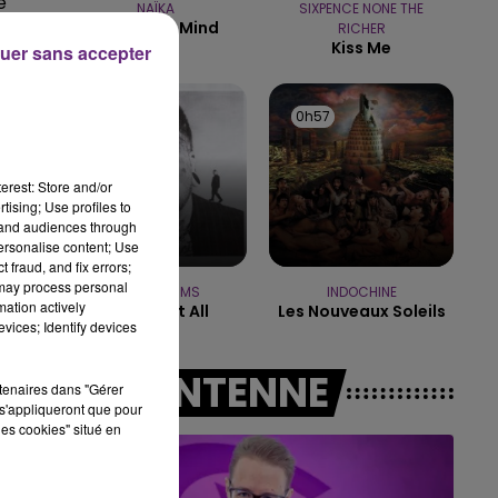
e
NAÏKA
SIXPENCE NONE THE
One Track Mind
RICHER
10h00 - 14h00
Kiss Me
uer sans accepter
LE TICKET DE CAISSE
1h01
1h01
0h57
0h57
erest: Store and/or
tising; Use profiles to
tand audiences through
personalise content; Use
 fraud, and fix errors;
 may process personal
TEDDY SWIMS
INDOCHINE
mation actively
Mr Know It All
Les Nouveaux Soleils
vices; Identify devices
A L'ANTENNE
rtenaires dans "Gérer
s'appliqueront que pour
les cookies" situé en