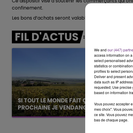
Ce dispositif vise à soutenir les commerçants qui ont
5h00 - 6h00
confinement.
LE BEST OF DE LA FAMILLE
CHAMPAGNE FM
Les bons d’achats seront valables jusqu’au 31 août 2
FIL D'ACTUS
We and
our (447) partn
access information on a 
select personalised ad
statistics or combinatio
profiles to select person
Deliver and present adv
data such as IP address 
requested; Use precise g
based on information tra
SI TOUT LE MONDE FAIT ÇA, MOI L'ANNÉE
Vous pouvez accepter en 
PROCHAINE JE VENDANGE EN...
mes choix". Vous pouvez
La vendange en Champagne a débuté ce jeudi
ce site. Vous pouvez met
bas de chaque page.
6 août dans la commune de Montgueux (Aube).
Du jamais vu !