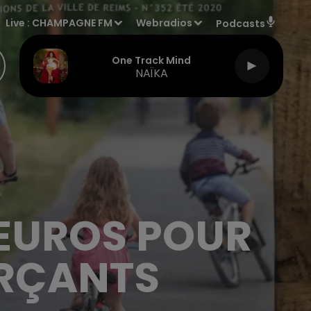
Live :
CHAMPAGNE FM
Webradios
Podcasts
One Track Mind
NAÏKA
 EUROS POUR
ERÇANTS