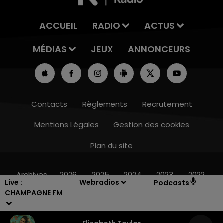
ACCUEIL
RADIO
ACTUS
MÉDIAS
JEUX
ANNONCEURS
Contacts
Règlements
Recrutement
Mentions Légales
Gestion des cookies
Plan du site
19h00 - 19h15
LA POP MACHINE - CHAMPAGNE FM
Archives
2026
2025
2024
2023
2022
Live :
Webradios
Podcasts
CHAMPAGNE FM
Elizabeth Taylor