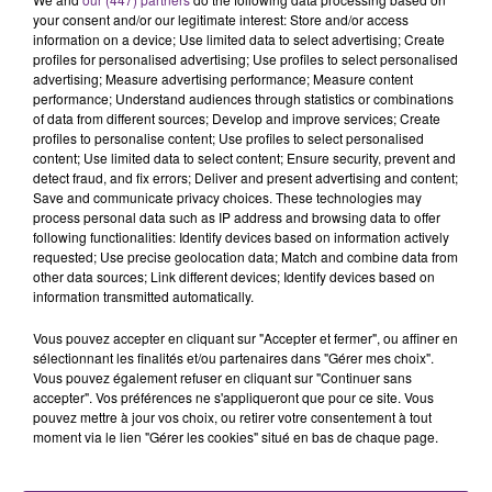
rémois. Le magasin JouéClub est contraint de
your consent and/or our legitimate interest: Store and/or access
information on a device; Use limited data to select advertising; Create
fermer ses portes.
TITRES DIFFUSÉS
profiles for personalised advertising; Use profiles to select personalised
advertising; Measure advertising performance; Measure content
performance; Understand audiences through statistics or combinations
of data from different sources; Develop and improve services; Create
14h25
14h25
14h21
14h21
profiles to personalise content; Use profiles to select personalised
content; Use limited data to select content; Ensure security, prevent and
detect fraud, and fix errors; Deliver and present advertising and content;
Save and communicate privacy choices. These technologies may
process personal data such as IP address and browsing data to offer
following functionalities: Identify devices based on information actively
requested; Use precise geolocation data; Match and combine data from
other data sources; Link different devices; Identify devices based on
information transmitted automatically.
Vous pouvez accepter en cliquant sur "Accepter et fermer", ou affiner en
TAYLOR SWIFT
STROMAE
sélectionnant les finalités et/ou partenaires dans "Gérer mes choix".
Elizabeth Taylor
Papaoutai
Vous pouvez également refuser en cliquant sur "Continuer sans
accepter". Vos préférences ne s'appliqueront que pour ce site. Vous
pouvez mettre à jour vos choix, ou retirer votre consentement à tout
14h19
14h19
14h15
14h15
moment via le lien "Gérer les cookies" situé en bas de chaque page.