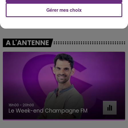
Gérer mes choix
NELLY FURTADO
MYLES SMITH & NIALL HORAN
I'm Like A Bird
Drive Safe
A L'ANTENNE
7h00 - 11h00
BEST OF