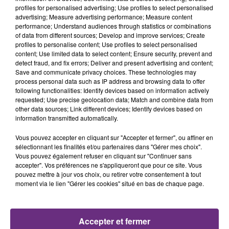
profiles for personalised advertising; Use profiles to select personalised
19h28
19h28
19h25
19h25
advertising; Measure advertising performance; Measure content
performance; Understand audiences through statistics or combinations
of data from different sources; Develop and improve services; Create
profiles to personalise content; Use profiles to select personalised
content; Use limited data to select content; Ensure security, prevent and
detect fraud, and fix errors; Deliver and present advertising and content;
Save and communicate privacy choices. These technologies may
process personal data such as IP address and browsing data to offer
following functionalities: Identify devices based on information actively
requested; Use precise geolocation data; Match and combine data from
other data sources; Link different devices; Identify devices based on
BB BRUNES
ARIANA GRANDE
information transmitted automatically.
Coups Et Blessures
Hate That I Made You Love
Me
Vous pouvez accepter en cliquant sur "Accepter et fermer", ou affiner en
sélectionnant les finalités et/ou partenaires dans "Gérer mes choix".
Vous pouvez également refuser en cliquant sur "Continuer sans
19h21
19h21
19h18
19h18
accepter". Vos préférences ne s'appliqueront que pour ce site. Vous
pouvez mettre à jour vos choix, ou retirer votre consentement à tout
moment via le lien "Gérer les cookies" situé en bas de chaque page.
Accepter et fermer