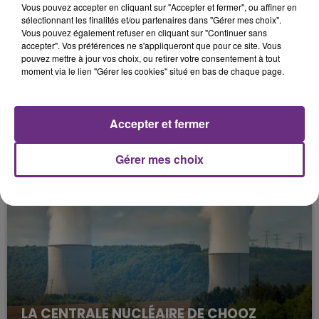
Vous pouvez accepter en cliquant sur "Accepter et fermer", ou affiner en
sélectionnant les finalités et/ou partenaires dans "Gérer mes choix".
Vous pouvez également refuser en cliquant sur "Continuer sans
accepter". Vos préférences ne s'appliqueront que pour ce site. Vous
pouvez mettre à jour vos choix, ou retirer votre consentement à tout
moment via le lien "Gérer les cookies" situé en bas de chaque page.
Vendus au prix de 69 euros, les calendriers sont
disponibles sur commande en passant par la
page
Facebook
de Benjamin.
Accepter et fermer
FIL D'ACTUS
Gérer mes choix
LA CENTRALE NUCLÉAIRE DE CHOOZ