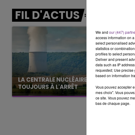
7h00 - 11h00
FIL D'ACTUS
BEST OF
We and
our (447) partn
access information on a 
select personalised ad
statistics or combinatio
profiles to select person
Deliver and present adv
data such as IP address 
requested; Use precise g
based on information tra
LA CENTRALE NUCLÉAIRE DE CHOOZ
TOUJOURS À L'ARRÊT
Vous pouvez accepter en 
mes choix". Vous pouvez
Cela fait déjà une semaine que la centrale
ce site. Vous pouvez met
nucléaire ardennaise est à l'arrêt. Une situation
bas de chaque page.
justifiée par la sécheresse intense qui est
toujours présente.
11h00 - 16h00
Le week-end Champagne 