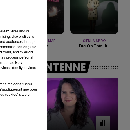
16h00 - 20h00
LE WEEK-END CHAMPAGNE FM
erest: Store and/or
tising; Use profiles to
CHRISTOPHE MAE
SIENNA SPIRO
tand audiences through
La Lune
Die On This Hill
personalise content; Use
 fraud, and fix errors;
 may process personal
mation actively
A L'ANTENNE
vices; Identify devices
rtenaires dans "Gérer
s'appliqueront que pour
les cookies" situé en
7h00 - 11h00
BEST OF