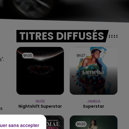
TITRES DIFFUSÉS
9h30
9h30
9h27
9h27
".
MUSE
JAMELIA
Nightshift Superstar
Superstar
es
9h23
9h23
9h20
9h20
uer sans accepter