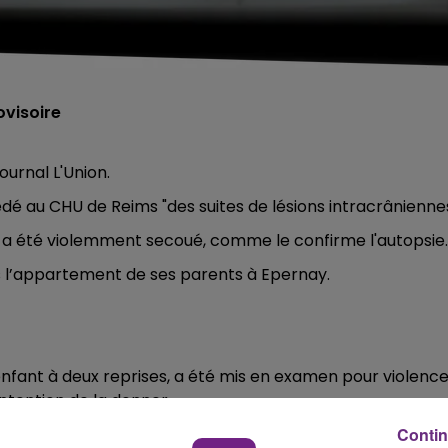
ovisoire
ournal L'Union.
dé au CHU de Reims "des suites de lésions intracrâniennes
é a été violemment secoué, comme le confirme l'autopsie.
ans l’appartement de ses parents à Epernay.
enfant à deux reprises, a été mis en examen pour violenc
ntention de la donner.
.
Contin