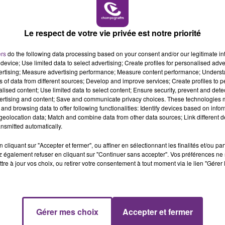
11h00 - 16h00
LE WEEK-END CHAMPAGNE FM
Le respect de votre vie privée est notre priorité
ers
do the following data processing based on your consent and/or our legitimate int
device; Use limited data to select advertising; Create profiles for personalised adver
vertising; Measure advertising performance; Measure content performance; Unders
ns of data from different sources; Develop and improve services; Create profiles to 
alised content; Use limited data to select content; Ensure security, prevent and detect
ertising and content; Save and communicate privacy choices. These technologies
and browsing data to offer following functionalities: Identify devices based on infor
eolocation data; Match and combine data from other data sources; Link different de
nsmitted automatically.
LE MAGASIN JOUÉCLUB DE REIMS FERME
SES PORTES
cliquant sur "Accepter et fermer", ou affiner en sélectionnant les finalités et/ou pa
 également refuser en cliquant sur "Continuer sans accepter". Vos préférences ne 
C'était l'une des institutions du centre-ville
tre à jour vos choix, ou retirer votre consentement à tout moment via le lien "Gérer 
rémois. Le magasin JouéClub est contraint de
fermer ses portes.
16h00 - 20h00
Gérer mes choix
Accepter et fermer
FM
Le Week-end Champagne FM