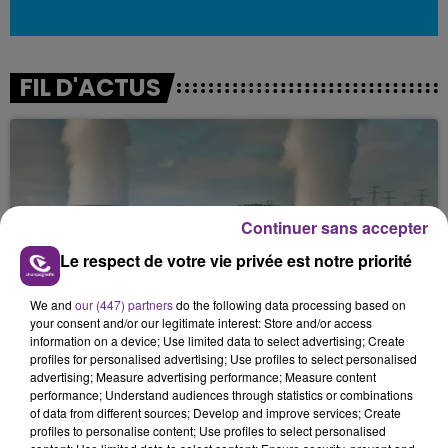
FIL D'ACTUS
Continuer sans accepter
Le respect de votre vie privée est notre priorité
LA CENTRALE NUCLÉAIRE DE CHOOZ
We and
our (447) partners
do the following data processing based on
TOUJOURS À L'ARRÊT
your consent and/or our legitimate interest: Store and/or access
information on a device; Use limited data to select advertising; Create
Cela fait déjà une semaine que la centrale
profiles for personalised advertising; Use profiles to select personalised
nucléaire ardennaise est à l'arrêt. Une situation
advertising; Measure advertising performance; Measure content
performance; Understand audiences through statistics or combinations
justifiée par la sécheresse intense qui est toujours
of data from different sources; Develop and improve services; Create
présente.
profiles to personalise content; Use profiles to select personalised