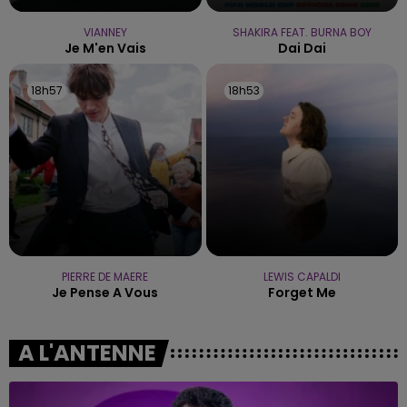
VIANNEY
SHAKIRA FEAT. BURNA BOY
Je M'en Vais
Dai Dai
18h57
18h57
18h53
18h53
PIERRE DE MAERE
LEWIS CAPALDI
Je Pense A Vous
Forget Me
A L'ANTENNE