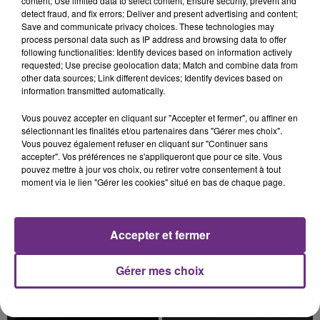
content; Use limited data to select content; Ensure security, prevent and
detect fraud, and fix errors; Deliver and present advertising and content;
Save and communicate privacy choices. These technologies may
process personal data such as IP address and browsing data to offer
following functionalities: Identify devices based on information actively
requested; Use precise geolocation data; Match and combine data from
LE MAGASIN JOUÉCLUB DE REIMS FERME
other data sources; Link different devices; Identify devices based on
SES PORTES
information transmitted automatically.
C'était l'une des institutions du centre-ville
Vous pouvez accepter en cliquant sur "Accepter et fermer", ou affiner en
rémois. Le magasin JouéClub est contraint de
sélectionnant les finalités et/ou partenaires dans "Gérer mes choix".
fermer ses portes.
Vous pouvez également refuser en cliquant sur "Continuer sans
TITRES DIFFUSÉS
accepter". Vos préférences ne s'appliqueront que pour ce site. Vous
pouvez mettre à jour vos choix, ou retirer votre consentement à tout
moment via le lien "Gérer les cookies" situé en bas de chaque page.
19h03
19h03
18h59
18h59
Accepter et fermer
Gérer mes choix