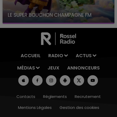
LE SUPER BOUCHON CHAMPAGNE FM
avec La Famille Champagne FM, à 8H10
ACCUEIL
RADIO
ACTUS
MÉDIAS
JEUX
ANNONCEURS
Contacts
Règlements
Recrutement
Mentions Légales
Gestion des cookies