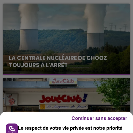
LA CENTRALE NUCLÉAIRE DE CHOOZ
TOUJOURS À L'ARRÊT
Cela fait déjà une semaine que la centrale
nucléaire ardennaise est à l'arrêt. Une situation
justifiée par la sécheresse intense qui est toujours
présente.
Continuer sans accepter
Le respect de votre vie privée est notre priorité
LE MAGASIN JOUÉCLUB DE REIMS FERME