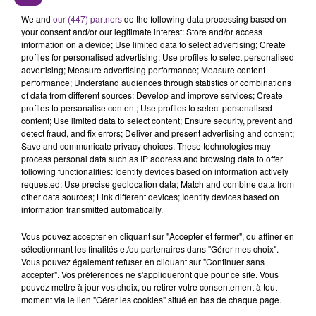
SES PORTES
We and
our (447) partners
do the following data processing based on
C'était l'une des institutions du centre-ville
your consent and/or our legitimate interest: Store and/or access
information on a device; Use limited data to select advertising; Create
rémois. Le magasin JouéClub est contraint de
profiles for personalised advertising; Use profiles to select personalised
fermer ses portes.
advertising; Measure advertising performance; Measure content
TITRES DIFFUSÉS
performance; Understand audiences through statistics or combinations
of data from different sources; Develop and improve services; Create
profiles to personalise content; Use profiles to select personalised
content; Use limited data to select content; Ensure security, prevent and
23h45
23h45
23h42
23h42
detect fraud, and fix errors; Deliver and present advertising and content;
Save and communicate privacy choices. These technologies may
process personal data such as IP address and browsing data to offer
following functionalities: Identify devices based on information actively
requested; Use precise geolocation data; Match and combine data from
other data sources; Link different devices; Identify devices based on
information transmitted automatically.
Vous pouvez accepter en cliquant sur "Accepter et fermer", ou affiner en
sélectionnant les finalités et/ou partenaires dans "Gérer mes choix".
Vous pouvez également refuser en cliquant sur "Continuer sans
F.U.N.
ZAHO & MC SOLAAR
accepter". Vos préférences ne s'appliqueront que pour ce site. Vous
We Are Young
Comme Caroline
pouvez mettre à jour vos choix, ou retirer votre consentement à tout
moment via le lien "Gérer les cookies" situé en bas de chaque page.
23h39
23h39
23h36
23h36