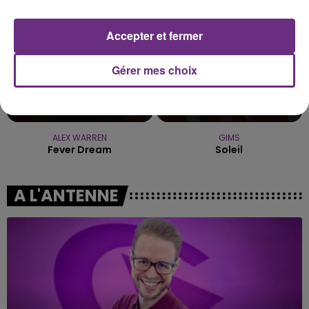
Accepter et fermer
Gérer mes choix
ALEX WARREN
GIMS
Fever Dream
Soleil
A L'ANTENNE