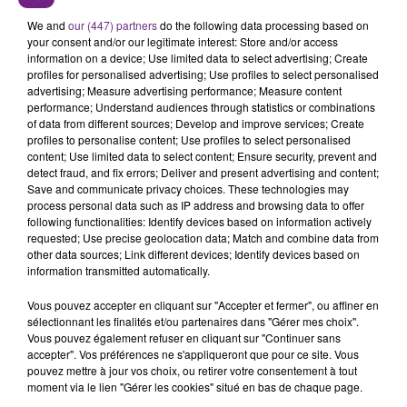
L'INSPECTION DU TRAVAIL RAPPELLE À
L'ORDRE SUR LES CONDITIONS DE...
We and
our (447) partners
do the following data processing based on
your consent and/or our legitimate interest: Store and/or access
Alors que les dates de début des vendange 2026
information on a device; Use limited data to select advertising; Create
s'est avéré être plus précoce que prévu,
profiles for personalised advertising; Use profiles to select personalised
l'inspection du Travail en profite pour rappeler
advertising; Measure advertising performance; Measure content
TITRES DIFFUSÉS
performance; Understand audiences through statistics or combinations
les conditions de...
of data from different sources; Develop and improve services; Create
profiles to personalise content; Use profiles to select personalised
content; Use limited data to select content; Ensure security, prevent and
1h42
1h42
1h39
1h39
detect fraud, and fix errors; Deliver and present advertising and content;
Save and communicate privacy choices. These technologies may
process personal data such as IP address and browsing data to offer
following functionalities: Identify devices based on information actively
requested; Use precise geolocation data; Match and combine data from
other data sources; Link different devices; Identify devices based on
information transmitted automatically.
Vous pouvez accepter en cliquant sur "Accepter et fermer", ou affiner en
sélectionnant les finalités et/ou partenaires dans "Gérer mes choix".
Vous pouvez également refuser en cliquant sur "Continuer sans
TAYLOR SWIFT
AMIR
accepter". Vos préférences ne s'appliqueront que pour ce site. Vous
I Knew It, I Knew You
On Dirait
pouvez mettre à jour vos choix, ou retirer votre consentement à tout
moment via le lien "Gérer les cookies" situé en bas de chaque page.
1h36
1h36
1h34
1h34