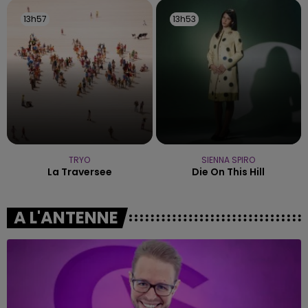
13h57
13h57
13h53
13h53
TRYO
SIENNA SPIRO
La Traversee
Die On This Hill
A L'ANTENNE