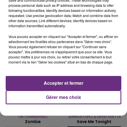
Save and communicate privacy choices. These technologies may
process personal data such as IP address and browsing data to offer
LE MAGASIN JOUÉCLUB DE REIMS FERME
following functionalities: Identify devices based on information actively
SES PORTES
requested; Use precise geolocation data; Match and combine data from
other data sources; Link different devices; Identify devices based on
C'était l'une des institutions du centre-ville
information transmitted automatically.
rémois. Le magasin JouéClub est contraint de
fermer ses portes.
Vous pouvez accepter en cliquant sur "Accepter et fermer", ou affiner en
TITRES DIFFUSÉS
sélectionnant les finalités et/ou partenaires dans "Gérer mes choix".
Vous pouvez également refuser en cliquant sur "Continuer sans
accepter". Vos préférences ne s'appliqueront que pour ce site. Vous
pouvez mettre à jour vos choix, ou retirer votre consentement à tout
14h04
14h04
14h01
14h01
moment via le lien "Gérer les cookies" situé en bas de chaque page.
Accepter et fermer
Gérer mes choix
THE CRANBERRIES
JENNIFER LOPEZ & DAVID GUETTA
Zombie
Save Me Tonight