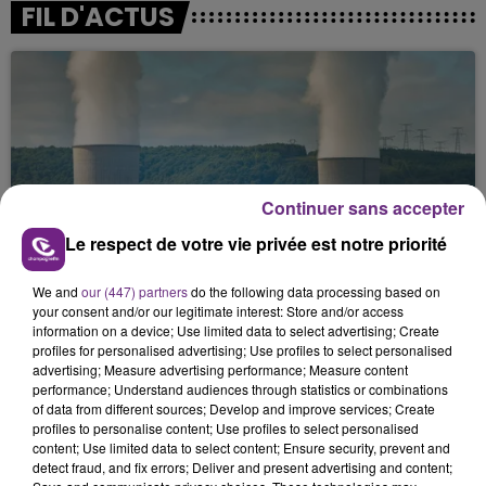
FIL D'ACTUS
Continuer sans accepter
Le respect de votre vie privée est notre priorité
LA CENTRALE NUCLÉAIRE DE CHOOZ
TOUJOURS À L'ARRÊT
We and
our (447) partners
do the following data processing based on
Cela fait déjà une semaine que la centrale
your consent and/or our legitimate interest: Store and/or access
nucléaire ardennaise est à l'arrêt. Une situation
information on a device; Use limited data to select advertising; Create
profiles for personalised advertising; Use profiles to select personalised
justifiée par la sécheresse intense qui est toujours
advertising; Measure advertising performance; Measure content
présente.
performance; Understand audiences through statistics or combinations
of data from different sources; Develop and improve services; Create
profiles to personalise content; Use profiles to select personalised
content; Use limited data to select content; Ensure security, prevent and
detect fraud, and fix errors; Deliver and present advertising and content;