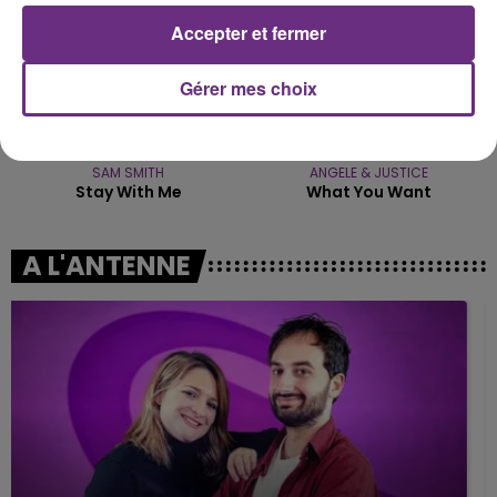
Accepter et fermer
Gérer mes choix
SAM SMITH
ANGELE & JUSTICE
Stay With Me
What You Want
A L'ANTENNE