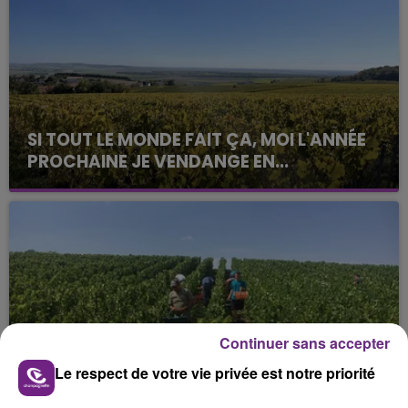
SI TOUT LE MONDE FAIT ÇA, MOI L'ANNÉE
PROCHAINE JE VENDANGE EN...
La vendange en Champagne a débuté ce jeudi 6
août dans la commune de Montgueux (Aube). Du
jamais vu !
Continuer sans accepter
L'INSPECTION DU TRAVAIL RAPPELLE À
Le respect de votre vie privée est notre priorité
L'ORDRE SUR LES CONDITIONS DE...