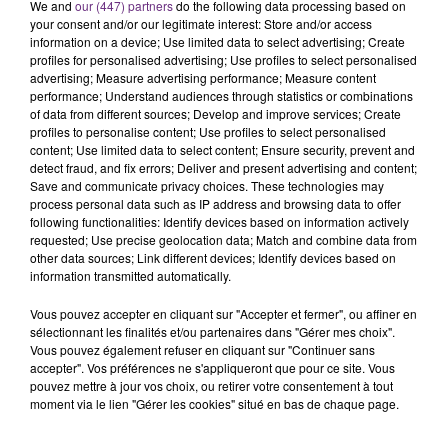
Alors que les dates de début des vendange 2026
We and
our (447) partners
do the following data processing based on
your consent and/or our legitimate interest: Store and/or access
s'est avéré être plus précoce que prévu,
information on a device; Use limited data to select advertising; Create
l'inspection du Travail en profite pour rappeler
profiles for personalised advertising; Use profiles to select personalised
TITRES DIFFUSÉS
les conditions de...
advertising; Measure advertising performance; Measure content
performance; Understand audiences through statistics or combinations
of data from different sources; Develop and improve services; Create
8h57
8h57
8h51
8h51
profiles to personalise content; Use profiles to select personalised
content; Use limited data to select content; Ensure security, prevent and
detect fraud, and fix errors; Deliver and present advertising and content;
Save and communicate privacy choices. These technologies may
process personal data such as IP address and browsing data to offer
following functionalities: Identify devices based on information actively
requested; Use precise geolocation data; Match and combine data from
other data sources; Link different devices; Identify devices based on
information transmitted automatically.
Vous pouvez accepter en cliquant sur "Accepter et fermer", ou affiner en
sélectionnant les finalités et/ou partenaires dans "Gérer mes choix".
ORIA
TEDDY SWIMS
Vous pouvez également refuser en cliquant sur "Continuer sans
Soiree Mondaine
Mr Know It All
accepter". Vos préférences ne s'appliqueront que pour ce site. Vous
pouvez mettre à jour vos choix, ou retirer votre consentement à tout
8h47
8h47
8h43
8h43
moment via le lien "Gérer les cookies" situé en bas de chaque page.