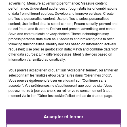
advertising; Measure advertising performance; Measure content
performance; Understand audiences through statistics or combinations
of data from different sources; Develop and improve services; Create
profiles to personalise content; Use profiles to select personalised
content; Use limited data to select content; Ensure security, prevent and
detect fraud, and fix errors; Deliver and present advertising and content;
Save and communicate privacy choices. These technologies may
process personal data such as IP address and browsing data to offer
following functionalities: Identify devices based on information actively
requested; Use precise geolocation data; Match and combine data from
other data sources; Link different devices; Identify devices based on
STROMAE
ALEX WARREN
information transmitted automatically.
Papaoutai
Fever Dream
Vous pouvez accepter en cliquant sur "Accepter et fermer", ou affiner en
sélectionnant les finalités et/ou partenaires dans "Gérer mes choix".
14h15
14h15
14h07
14h07
Vous pouvez également refuser en cliquant sur "Continuer sans
accepter". Vos préférences ne s'appliqueront que pour ce site. Vous
pouvez mettre à jour vos choix, ou retirer votre consentement à tout
moment via le lien "Gérer les cookies" situé en bas de chaque page.
Accepter et fermer