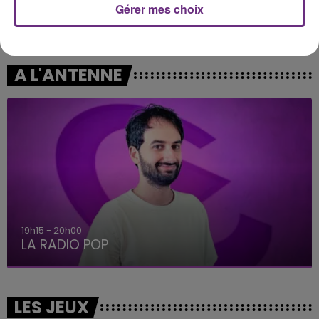
Gérer mes choix
MARGUERITE
OFENBACH & STARSAILOR
Les Filles, Les Meufs
Four To The Floor
A L'ANTENNE
19h15 - 20h00
LA RADIO POP
LES JEUX