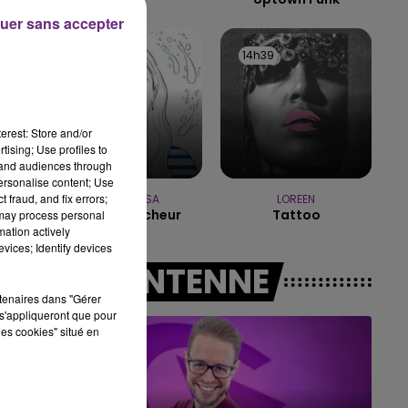
uer sans accepter
7h00 - 11h00
BEST OF
14h42
14h42
14h39
14h39
erest: Store and/or
tising; Use profiles to
tand audiences through
personalise content; Use
 fraud, and fix errors;
MANON LISA
LOREEN
Le Petit Pecheur
Tattoo
 may process personal
mation actively
vices; Identify devices
A L'ANTENNE
rtenaires dans "Gérer
s'appliqueront que pour
les cookies" situé en