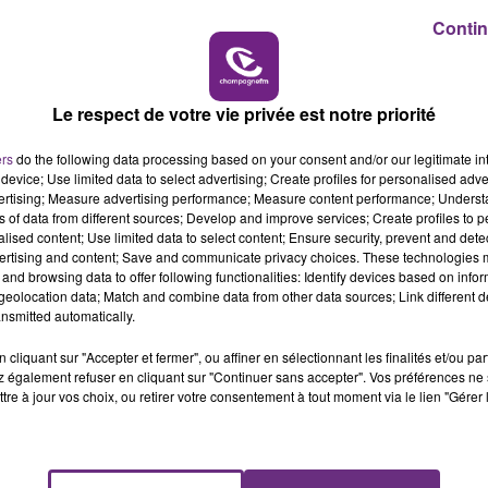
onstances et causes de l’accident.
Contin
16h00 - 20h00
LE WEEK-END CHAMPAGNE FM
Le respect de votre vie privée est notre priorité
ers
do the following data processing based on your consent and/or our legitimate int
device; Use limited data to select advertising; Create profiles for personalised adver
vertising; Measure advertising performance; Measure content performance; Unders
ns of data from different sources; Develop and improve services; Create profiles to 
alised content; Use limited data to select content; Ensure security, prevent and detect
ertising and content; Save and communicate privacy choices. These technologies
and browsing data to offer following functionalities: Identify devices based on infor
eolocation data; Match and combine data from other data sources; Link different de
LE MAGASIN JOUÉCLUB DE REIMS FERME
nsmitted automatically.
SES PORTES
C'était l'une des institutions du centre-ville
cliquant sur "Accepter et fermer", ou affiner en sélectionnant les finalités et/ou pa
 également refuser en cliquant sur "Continuer sans accepter". Vos préférences ne 
rémois. Le magasin JouéClub est contraint de
tre à jour vos choix, ou retirer votre consentement à tout moment via le lien "Gérer 
fermer ses portes.