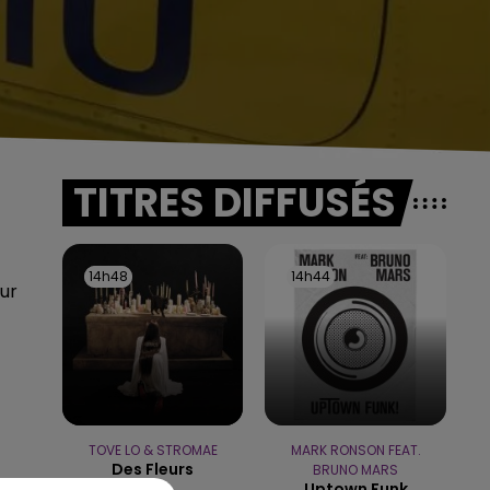
TITRES DIFFUSÉS
14h48
14h48
14h44
14h44
ur
TOVE LO & STROMAE
MARK RONSON FEAT.
Des Fleurs
BRUNO MARS
Uptown Funk