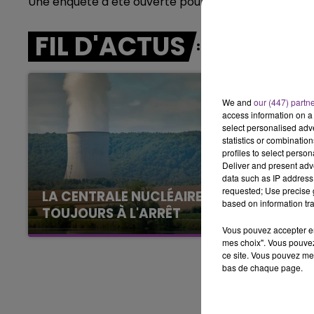
Une enquête a été ouverte pour déterminer les circ
11h00 - 16h00
FIL D'ACTUS
LE WEEK-END CHAMPAGNE FM
We and
our (447) partn
access information on a 
select personalised ad
statistics or combinatio
profiles to select person
Deliver and present adv
data such as IP address 
requested; Use precise g
LA CENTRALE NUCLÉAIRE DE CHOOZ
based on information tra
TOUJOURS À L'ARRÊT
Cela fait déjà une semaine que la centrale
Vous pouvez accepter en 
mes choix". Vous pouvez
nucléaire ardennaise est à l'arrêt. Une situation
ce site. Vous pouvez met
justifiée par la sécheresse intense qui est
bas de chaque page.
toujours présente.