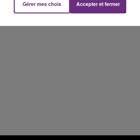
Gérer mes choix
Accepter et fermer
11h00 - 16h00
Le week-end Champagne FM