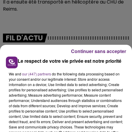
Il a ensuite été transporté en hélicoptère au CHU de
Reims.
FIL D'ACTU
Continuer sans accepter
Le respect de votre vie privée est notre priorité
We and
our (447) partners
do the following data processing based on
your consent and/or our legitimate interest: Store and/or access
information on a device; Use limited data to select advertising; Create
profiles for personalised advertising; Use profiles to select personalised
11h37
advertising; Measure advertising performance; Measure content
LA CENTRALE NUCLÉAIRE DE CHOOZ
performance; Understand audiences through statistics or combinations
of data from different sources; Develop and improve services; Create
TOUJOURS À L'ARRÊT
profiles to personalise content; Use profiles to select personalised
Cela fait déjà une semaine que la centrale
content; Use limited data to select content; Ensure security, prevent and
detect fraud, and fix errors; Deliver and present advertising and content;
nucléaire ardennaise est à l'arrêt. Une situation
Save and communicate privacy choices. These technologies may
justifiée par la sécheresse intense qui est toujours