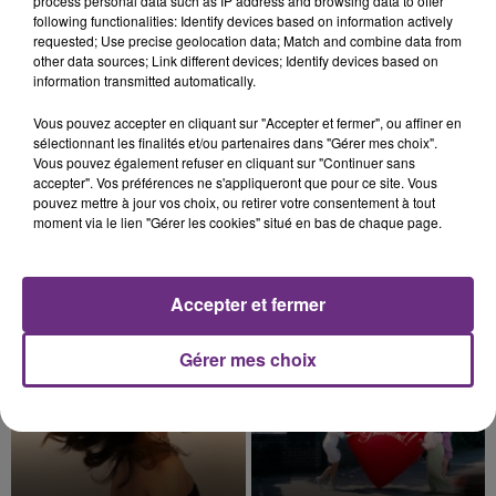
process personal data such as IP address and browsing data to offer
présente.
following functionalities: Identify devices based on information actively
requested; Use precise geolocation data; Match and combine data from
other data sources; Link different devices; Identify devices based on
information transmitted automatically.
Vous pouvez accepter en cliquant sur "Accepter et fermer", ou affiner en
10h16
sélectionnant les finalités et/ou partenaires dans "Gérer mes choix".
LE MAGASIN JOUÉCLUB DE REIMS FERME
Vous pouvez également refuser en cliquant sur "Continuer sans
SES PORTES
accepter". Vos préférences ne s'appliqueront que pour ce site. Vous
pouvez mettre à jour vos choix, ou retirer votre consentement à tout
C'était l'une des institutions du centre-ville
moment via le lien "Gérer les cookies" situé en bas de chaque page.
rémois. Le magasin JouéClub est contraint de
fermer ses portes.
TITRES DIFFUSÉS
Accepter et fermer
19h25
19h25
19h22
19h22
Gérer mes choix