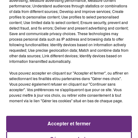
advertising; Measure advertising performance; Measure content
performance; Understand audiences through statistics or combinations
of data from different sources; Develop and improve services; Create
profiles to personalise content; Use profiles to select personalised
content; Use limited data to select content; Ensure security, prevent and
detect fraud, and fix errors; Deliver and present advertising and content;
Save and communicate privacy choices. These technologies may
process personal data such as IP address and browsing data to offer
following functionalities: Identify devices based on information actively
requested; Use precise geolocation data; Match and combine data from
MYLES SMITH & NIALL HORAN
JEREMY FREROT
Drive Safe
Un Homme
other data sources; Link different devices; Identify devices based on
information transmitted automatically.
23h00
23h00
22h58
22h58
Vous pouvez accepter en cliquant sur "Accepter et fermer", ou affiner en
sélectionnant les finalités et/ou partenaires dans "Gérer mes choix".
Vous pouvez également refuser en cliquant sur "Continuer sans
accepter". Vos préférences ne s'appliqueront que pour ce site. Vous
pouvez mettre à jour vos choix, ou retirer votre consentement à tout
moment via le lien "Gérer les cookies" situé en bas de chaque page.
Accepter et fermer
ALEX WARREN
DJ GOJA & JASON DERULO &