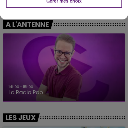
Fever Dream
Gérer mes choix
MELODY
Mi Chico
A L'ANTENNE
14h00 - 15h00
La Radio Pop
LES JEUX