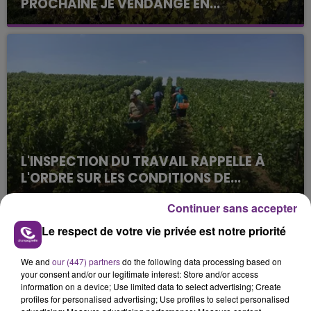
PROCHAINE JE VENDANGE EN...
La vendange en Champagne a débuté ce jeudi 6
août dans la commune de Montgueux (Aube). Du
jamais vu !
L'INSPECTION DU TRAVAIL RAPPELLE À
L'ORDRE SUR LES CONDITIONS DE...
Alors que les dates de début des vendange 2026
Continuer sans accepter
s'est avéré être plus précoce que prévu,
l'inspection du Travail en profite pour rappeler
Le respect de votre vie privée est notre priorité
TITRES DIFFUSÉS
les conditions de...
We and
our (447) partners
do the following data processing based on
your consent and/or our legitimate interest: Store and/or access
23h05
23h05
23h03
23h03
information on a device; Use limited data to select advertising; Create
profiles for personalised advertising; Use profiles to select personalised