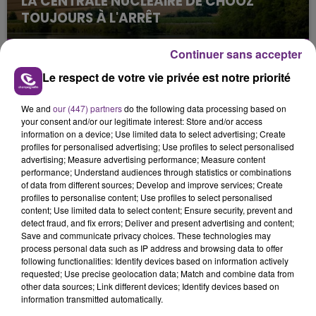
LA CENTRALE NUCLÉAIRE DE CHOOZ
TOUJOURS À L'ARRÊT
Cela fait déjà une semaine que la centrale
nucléaire ardennaise est à l'arrêt. Une situation
Continuer sans accepter
justifiée par la sécheresse intense qui est toujours
Le respect de votre vie privée est notre priorité
présente.
We and
our (447) partners
do the following data processing based on
your consent and/or our legitimate interest: Store and/or access
information on a device; Use limited data to select advertising; Create
profiles for personalised advertising; Use profiles to select personalised
advertising; Measure advertising performance; Measure content
performance; Understand audiences through statistics or combinations
LE MAGASIN JOUÉCLUB DE REIMS FERME
of data from different sources; Develop and improve services; Create
SES PORTES
profiles to personalise content; Use profiles to select personalised
content; Use limited data to select content; Ensure security, prevent and
C'était l'une des institutions du centre-ville
detect fraud, and fix errors; Deliver and present advertising and content;
rémois. Le magasin JouéClub est contraint de
Save and communicate privacy choices. These technologies may
fermer ses portes.
process personal data such as IP address and browsing data to offer
TITRES DIFFUSÉS
following functionalities: Identify devices based on information actively
requested; Use precise geolocation data; Match and combine data from
other data sources; Link different devices; Identify devices based on
information transmitted automatically.
5h54
5h54
5h51
5h51