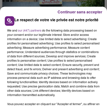
nucléaire ardennaise est à l'arrêt. Une situation
justifiée par la sécheresse intense qui est toujours
Continuer sans accepter
présente.
Le respect de votre vie privée est notre priorité
We and
our (447) partners
do the following data processing based on
your consent and/or our legitimate interest: Store and/or access
information on a device; Use limited data to select advertising; Create
LE MAGASIN JOUÉCLUB DE REIMS FERME
profiles for personalised advertising; Use profiles to select personalised
advertising; Measure advertising performance; Measure content
SES PORTES
performance; Understand audiences through statistics or combinations
C'était l'une des institutions du centre-ville
of data from different sources; Develop and improve services; Create
rémois. Le magasin JouéClub est contraint de
profiles to personalise content; Use profiles to select personalised
content; Use limited data to select content; Ensure security, prevent and
fermer ses portes.
TITRES DIFFUSÉS
detect fraud, and fix errors; Deliver and present advertising and content;
Save and communicate privacy choices. These technologies may
process personal data such as IP address and browsing data to offer
following functionalities: Identify devices based on information actively
19h01
19h01
18h58
18h58
requested; Use precise geolocation data; Match and combine data from
other data sources; Link different devices; Identify devices based on
information transmitted automatically.
Vous pouvez accepter en cliquant sur "Accepter et fermer", ou affiner en