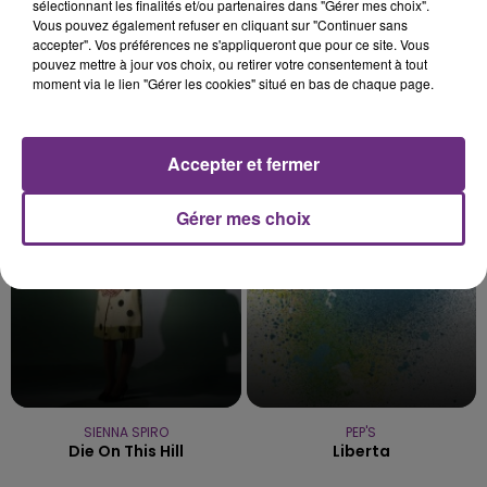
sélectionnant les finalités et/ou partenaires dans "Gérer mes choix".
Vous pouvez également refuser en cliquant sur "Continuer sans
accepter". Vos préférences ne s'appliqueront que pour ce site. Vous
pouvez mettre à jour vos choix, ou retirer votre consentement à tout
moment via le lien "Gérer les cookies" situé en bas de chaque page.
SUM 41
DJ GOJA & JASON DERULO &
In Too Deep
MELODY
Mi Chico
Accepter et fermer
18h54
18h54
18h48
18h48
Gérer mes choix
SIENNA SPIRO
PEP'S
Die On This Hill
Liberta