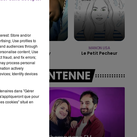
14h00 - 15h00
LA RADIO POP
erest: Store and/or
tising; Use profiles to
tand audiences through
IYAZ
MANON LISA
personalise content; Use
Replay
Le Petit Pecheur
 fraud, and fix errors;
 may process personal
mation actively
A L'ANTENNE
vices; Identify devices
rtenaires dans "Gérer
s'appliqueront que pour
les cookies" situé en
19h00 - 19h15