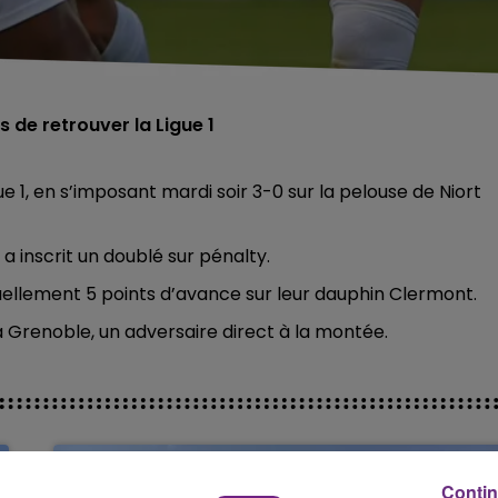
 de retrouver la Ligue 1
ue 1, en s’imposant mardi soir 3-0 sur la pelouse de Niort
a inscrit un doublé sur pénalty.
ellement 5 points d’avance sur leur dauphin Clermont.
 Grenoble, un adversaire direct à la montée.
Contin