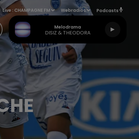
Live :
CHAMPAGNE FM
Webradios
Podcasts
Melodrama
DISIZ & THEODORA
CHE