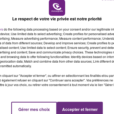
10h00 - 14h00
LE TICKET DE CAISSE
Le respect de votre vie privée est notre priorité
ers
do the following data processing based on your consent and/or our legitimate int
L'INSPECTION DU TRAVAIL RAPPELLE À
device; Use limited data to select advertising; Create profiles for personalised adver
L'ORDRE SUR LES CONDITIONS DE...
vertising; Measure advertising performance; Measure content performance; Unders
ns of data from different sources; Develop and improve services; Create profiles to 
Alors que les dates de début des vendange
alised content; Use limited data to select content; Ensure security, prevent and detect
2026 s'est avéré être plus précoce que prévu,
ertising and content; Save and communicate privacy choices. These technologies
and browsing data to offer following functionalities: Identify devices based on infor
l'inspection du Travail en profite pour rappeler
eolocation data; Match and combine data from other data sources; Link different de
les conditions de...
nsmitted automatically.
cliquant sur "Accepter et fermer", ou affiner en sélectionnant les finalités et/ou pa
 également refuser en cliquant sur "Continuer sans accepter". Vos préférences ne 
tre à jour vos choix, ou retirer votre consentement à tout moment via le lien "Gérer 
Gérer mes choix
Accepter et fermer
15h00 - 19h00