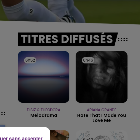
TITRES DIFFUSÉS
6h52
6h52
6h46
6h46
DISIZ & THEODORA
ARIANA GRANDE
Melodrama
Hate That I Made You
Love Me
uer sans accepter
6h43
6h43
6h40
6h40