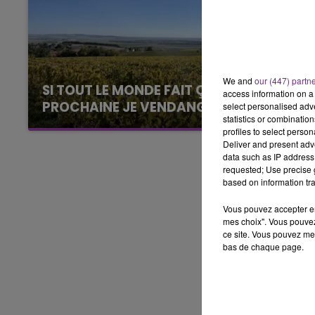
6h00 - 10h00
LA FAMILLE
We and
our (447) partn
SI TOUT LE MONDE FAIT ÇA, MOI L'ANNÉE
access information on a 
PROCHAINE JE VENDANGE EN...
select personalised ad
statistics or combinatio
La vendange en Champagne a débuté ce jeudi
profiles to select person
6 août dans la commune de Montgueux (Aube).
Deliver and present adv
data such as IP address 
Du jamais vu !
requested; Use precise g
based on information tra
Vous pouvez accepter en 
mes choix". Vous pouvez
ce site. Vous pouvez met
bas de chaque page.
14h00 - 15h00