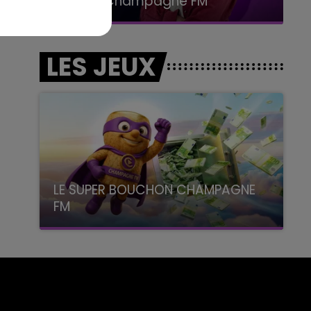
LA POP MACHINE - CHAMPAGNE FM
LES JEUX
LE SUPER BOUCHON CHAMPAGNE
FM
avec La Famille Champagne FM, à 8H10