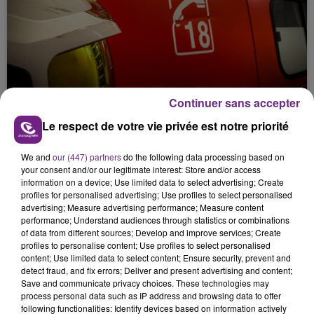
UN FEU DE REMORQUE BLOQUE LA
Continuer sans accepter
CIRCULATION DANS LES ARDENNES
Le respect de votre vie privée est notre priorité
Un feu de remorque s'est déclaré ce mercredi en
fin de matinée sur l'A34.
We and
our (447) partners
do the following data processing based on
your consent and/or our legitimate interest: Store and/or access
information on a device; Use limited data to select advertising; Create
profiles for personalised advertising; Use profiles to select personalised
advertising; Measure advertising performance; Measure content
performance; Understand audiences through statistics or combinations
of data from different sources; Develop and improve services; Create
profiles to personalise content; Use profiles to select personalised
content; Use limited data to select content; Ensure security, prevent and
detect fraud, and fix errors; Deliver and present advertising and content;
VENEZ FÊTER CE WEEK-END
Save and communicate privacy choices. These technologies may
L'ANNIVERSAIRE DE WOINIC
process personal data such as IP address and browsing data to offer
Ce samedi 8 août sera un grand jour :
following functionalities: Identify devices based on information actively