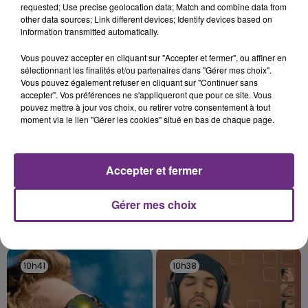
requested; Use precise geolocation data; Match and combine data from
l'anniversaire du plus gros sanglier du monde.
other data sources; Link different devices; Identify devices based on
Une fête est donc organisée et vous êtes tous
information transmitted automatically.
TITRES DIFFUSÉS
conviés !
Vous pouvez accepter en cliquant sur "Accepter et fermer", ou affiner en
sélectionnant les finalités et/ou partenaires dans "Gérer mes choix".
10h47
10h47
10h44
10h44
Vous pouvez également refuser en cliquant sur "Continuer sans
accepter". Vos préférences ne s'appliqueront que pour ce site. Vous
pouvez mettre à jour vos choix, ou retirer votre consentement à tout
moment via le lien "Gérer les cookies" situé en bas de chaque page.
Accepter et fermer
Gérer mes choix
INDOCHINE
RIHANNA FEAT. CALVIN HARRIS
Les Nouveaux Soleils
We Found Love
10h41
10h41
10h38
10h38