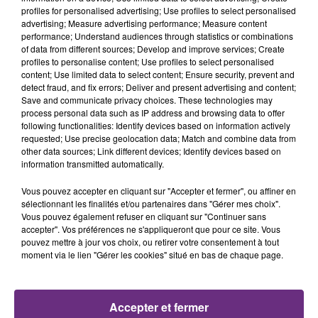
profiles for personalised advertising; Use profiles to select personalised
advertising; Measure advertising performance; Measure content
performance; Understand audiences through statistics or combinations
LA CENTRALE NUCLÉAIRE DE CHOOZ
of data from different sources; Develop and improve services; Create
TOUJOURS À L'ARRÊT
profiles to personalise content; Use profiles to select personalised
content; Use limited data to select content; Ensure security, prevent and
Cela fait déjà une semaine que la centrale
detect fraud, and fix errors; Deliver and present advertising and content;
nucléaire ardennaise est à l'arrêt. Une situation
Save and communicate privacy choices. These technologies may
justifiée par la sécheresse intense qui est toujours
process personal data such as IP address and browsing data to offer
following functionalities: Identify devices based on information actively
présente.
requested; Use precise geolocation data; Match and combine data from
other data sources; Link different devices; Identify devices based on
information transmitted automatically.
Vous pouvez accepter en cliquant sur "Accepter et fermer", ou affiner en
sélectionnant les finalités et/ou partenaires dans "Gérer mes choix".
Vous pouvez également refuser en cliquant sur "Continuer sans
LE MAGASIN JOUÉCLUB DE REIMS FERME
accepter". Vos préférences ne s'appliqueront que pour ce site. Vous
SES PORTES
pouvez mettre à jour vos choix, ou retirer votre consentement à tout
moment via le lien "Gérer les cookies" situé en bas de chaque page.
C'était l'une des institutions du centre-ville
rémois. Le magasin JouéClub est contraint de
fermer ses portes.
TITRES DIFFUSÉS
Accepter et fermer