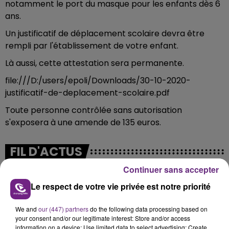
notamment le port du masque pour les enfants dès 6
ans.
Un justificatif de déplacement scolaire devra être
rempli par l'établissement de votre enfant.
Là aussi, cette attestation sera permanente.
file:///D:/users/epoli/Downloads/30-10-2020-
justificatif-de-deplacement-scolaire.pdf
Toute personne contrôlée sans autorisation
s'exposera à une amende de 135 euros.
FIL D'ACTUS
Continuer sans accepter
Le respect de votre vie privée est notre priorité
We and
our (447) partners
do the following data processing based on
your consent and/or our legitimate interest: Store and/or access
information on a device; Use limited data to select advertising; Create