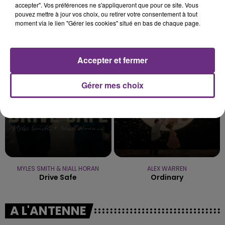
accepter". Vos préférences ne s'appliqueront que pour ce site. Vous
pouvez mettre à jour vos choix, ou retirer votre consentement à tout
moment via le lien "Gérer les cookies" situé en bas de chaque page.
BENSON BOONE
DJ SNAKE FEAT. JUSTIN BIEBER
The Time Of My Life
Let Me Love You
Accepter et fermer
8h40
8h40
8h37
8h37
Gérer mes choix
MYLES SMITH & NIALL HORAN
ALEX WARREN
Drive Safe
Ordinary
A L'ANTENNE