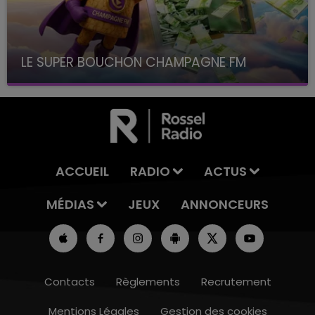
LE SUPER BOUCHON CHAMPAGNE FM
avec La Famille Champagne FM, à 8H10
ACCUEIL
RADIO
ACTUS
MÉDIAS
JEUX
ANNONCEURS
Contacts
Règlements
Recrutement
Mentions Légales
Gestion des cookies