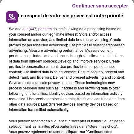
présente.
Continuer sans accepter
Le respect de votre vie privée est notre priorité
We and
our (447) partners
do the following data processing based on
your consent and/or our legitimate interest: Store and/or access
LE MAGASIN JOUÉCLUB DE REIMS FERME
information on a device; Use limited data to select advertising; Create
profiles for personalised advertising; Use profiles to select personalised
SES PORTES
advertising; Measure advertising performance; Measure content
C'était l'une des institutions du centre-ville
performance; Understand audiences through statistics or combinations
of data from different sources; Develop and improve services; Create
rémois. Le magasin JouéClub est contraint de
profiles to personalise content; Use profiles to select personalised
fermer ses portes.
content; Use limited data to select content; Ensure security, prevent and
TITRES DIFFUSÉS
detect fraud, and fix errors; Deliver and present advertising and content;
Save and communicate privacy choices. These technologies may
process personal data such as IP address and browsing data to offer
8h47
8h47
8h44
8h44
following functionalities: Identify devices based on information actively
requested; Use precise geolocation data; Match and combine data from
other data sources; Link different devices; Identify devices based on
information transmitted automatically.
Vous pouvez accepter en cliquant sur "Accepter et fermer", ou affiner en
sélectionnant les finalités et/ou partenaires dans "Gérer mes choix".
Vous pouvez également refuser en cliquant sur "Continuer sans