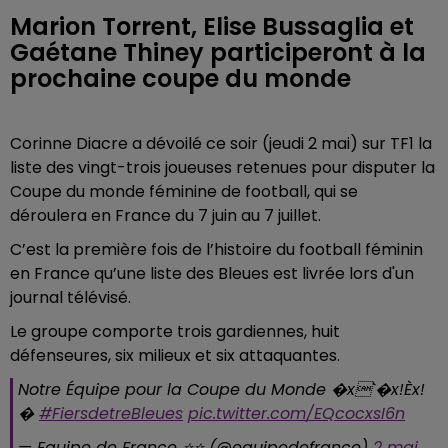
Marion Torrent, Elise Bussaglia et
Gaétane Thiney participeront à la
prochaine coupe du monde
Corinne Diacre a dévoilé ce soir (jeudi 2 mai) sur TF1 la
liste des vingt-trois joueuses retenues pour disputer la
Coupe du monde féminine de football, qui se
déroulera en France du 7 juin au 7 juillet.
C’est la première fois de l’histoire du football féminin
en France qu’une liste des Bleues est livrée lors d'un
journal télévisé.
Le groupe comporte trois gardiennes, huit
défenseures, six milieux et six attaquantes.
Notre Équipe pour la Coupe du Monde �x`�x!Èx!
�
#FiersdetreBleues
pic.twitter.com/EQcocxsI6n
— Equipe de France ⭐⭐ (@equipedefrance)
2 mai