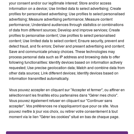
Les femmes de Corinne Diacre débuteront la coupe
your consent and/or our legitimate interest: Store and/or access
du monde le vendredi 7 juin contre la Corée du Sud au
information on a device; Use limited data to select advertising; Create
Parc des Princes de Paris (21h), avant d'affronter la
profiles for personalised advertising; Use profiles to select personalised
advertising; Measure advertising performance; Measure content
Norvège le mercredi 12 juin au stade de Nice (21h) et le
performance; Understand audiences through statistics or combinations
Nigeria le lundi 17 juin au Roazhon Park de Rennes.
of data from different sources; Develop and improve services; Create
profiles to personalise content; Use profiles to select personalised
Le stade Auguste Delaune à Reims accueillera 6
content; Use limited data to select content; Ensure security, prevent and
rencontres de ce mondial.
detect fraud, and fix errors; Deliver and present advertising and content;
Save and communicate privacy choices. These technologies may
Samedi 8 juin (21 h) :
Norvège
-
Nigeria
process personal data such as IP address and browsing data to offer
following functionalities: Identify devices based on information actively
Mardi 11 juin (21 h) :
États-Unis
-
Thaïlande
requested; Use precise geolocation data; Match and combine data from
other data sources; Link different devices; Identify devices based on
Vendredi 14 juin (18 h) :
Jamaïque
- Italie
information transmitted automatically.
Lundi 17 juin (21 h) :
Corée du Sud
-
Norvège
Vous pouvez accepter en cliquant sur "Accepter et fermer", ou affiner en
sélectionnant les finalités et/ou partenaires dans "Gérer mes choix".
Jeudi 20 juin (18 h) :
Pays-Bas
-
Canada
Vous pouvez également refuser en cliquant sur "Continuer sans
accepter". Vos préférences ne s'appliqueront que pour ce site. Vous
Lundi 24 juin (18 h) : huitième de finale 2e groupe B -
pouvez mettre à jour vos choix, ou retirer votre consentement à tout
1er groupe F
moment via le lien "Gérer les cookies" situé en bas de chaque page.