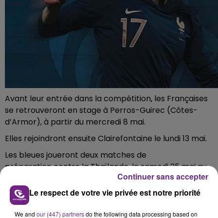
Avant leur entrée dans la compétition, les Françaises
se retrouveront en stage à Perros-Guirec (Côtes-
d’Armor), à partir du mercredi 8 mai.
Elles rejoindront ensuite Clairefontaine le lundi 13 mai.
Les bleues joueront deux matches de
préparation contre la Thaïlande, le samedi 25 mai au
Continuer sans accepter
stade de la Source d’Orléans, et face à la Chine, le
vendredi 31 mai au stade Dominique-Duvauchelle de
Le respect de votre vie privée est notre priorité
Créteil.
We and
our (447) partners
do the following data processing based on