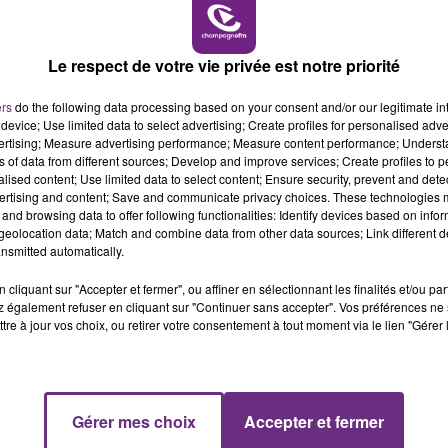
LE MAGASIN JOUÉCLUB DE REIMS FERME
SES PORTES
16h00 - 20h00
C'était l'une des institutions du centre-ville
LE WEEK-END CHAMPAGNE FM
Le respect de votre vie privée est notre priorité
rémois. Le magasin JouéClub est contraint de
fermer ses portes.
ers
do the following data processing based on your consent and/or our legitimate int
device; Use limited data to select advertising; Create profiles for personalised adver
vertising; Measure advertising performance; Measure content performance; Unders
ns of data from different sources; Develop and improve services; Create profiles to 
alised content; Use limited data to select content; Ensure security, prevent and detect
ertising and content; Save and communicate privacy choices. These technologies
and browsing data to offer following functionalities: Identify devices based on infor
eolocation data; Match and combine data from other data sources; Link different de
nsmitted automatically.
cliquant sur "Accepter et fermer", ou affiner en sélectionnant les finalités et/ou pa
 également refuser en cliquant sur "Continuer sans accepter". Vos préférences ne 
tre à jour vos choix, ou retirer votre consentement à tout moment via le lien "Gérer 
7h00 - 12h00
Gérer mes choix
Accepter et fermer
M
LE WEEK-END CHAMPAGNE FM