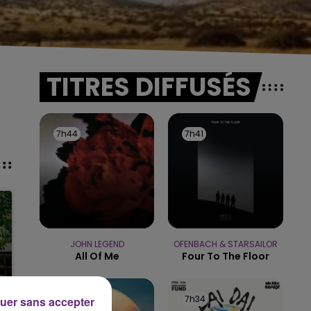
TITRES DIFFUSÉS
7h44
7h44
7h41
7h41
JOHN LEGEND
OFENBACH & STARSAILOR
All Of Me
Four To The Floor
7h38
7h38
7h34
7h34
uer sans accepter