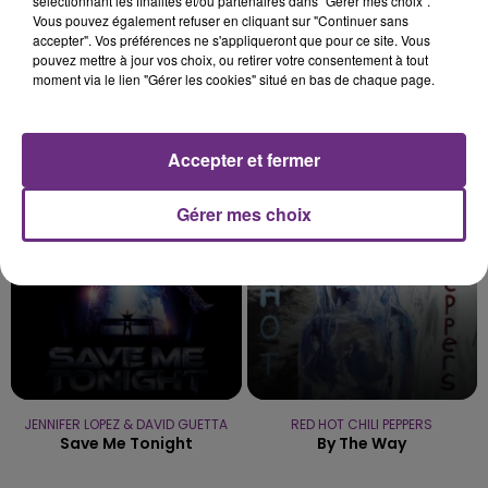
sélectionnant les finalités et/ou partenaires dans "Gérer mes choix".
Vous pouvez également refuser en cliquant sur "Continuer sans
accepter". Vos préférences ne s'appliqueront que pour ce site. Vous
pouvez mettre à jour vos choix, ou retirer votre consentement à tout
moment via le lien "Gérer les cookies" situé en bas de chaque page.
TAME IMPALA & JENNIE
JAMES ARTHUR
Dracula
Impossible
Accepter et fermer
17h00
17h00
16h56
16h56
Gérer mes choix
JENNIFER LOPEZ & DAVID GUETTA
RED HOT CHILI PEPPERS
Save Me Tonight
By The Way