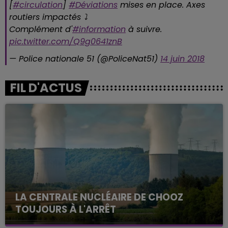
[
#circulation
]
#Déviations
mises en place. Axes
routiers impactés ⤵️
Complément d'
#information
à suivre.
pic.twitter.com/Q9g0641znB
— Police nationale 51 (@PoliceNat51)
14 juin 2018
FIL D'ACTUS
LA CENTRALE NUCLÉAIRE DE CHOOZ
TOUJOURS À L'ARRÊT
Cela fait déjà une semaine que la centrale