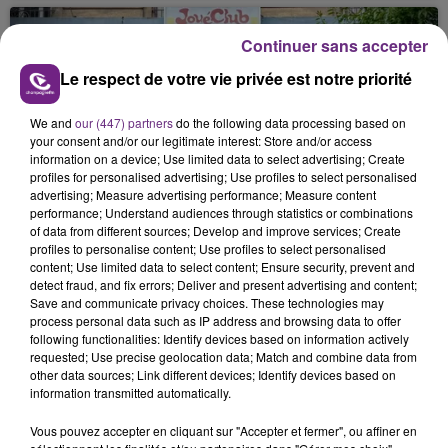
nucléaire ardennaise est à l'arrêt. Une situation
justifiée par la sécheresse intense qui est toujours
Continuer sans accepter
présente.
Le respect de votre vie privée est notre priorité
We and
our (447) partners
do the following data processing based on
your consent and/or our legitimate interest: Store and/or access
information on a device; Use limited data to select advertising; Create
profiles for personalised advertising; Use profiles to select personalised
LE MAGASIN JOUÉCLUB DE REIMS FERME
advertising; Measure advertising performance; Measure content
SES PORTES
performance; Understand audiences through statistics or combinations
of data from different sources; Develop and improve services; Create
C'était l'une des institutions du centre-ville
profiles to personalise content; Use profiles to select personalised
rémois. Le magasin JouéClub est contraint de
content; Use limited data to select content; Ensure security, prevent and
fermer ses portes.
detect fraud, and fix errors; Deliver and present advertising and content;
TITRES DIFFUSÉS
Save and communicate privacy choices. These technologies may
process personal data such as IP address and browsing data to offer
following functionalities: Identify devices based on information actively
requested; Use precise geolocation data; Match and combine data from
17h06
17h06
17h03
17h03
other data sources; Link different devices; Identify devices based on
information transmitted automatically.
Vous pouvez accepter en cliquant sur "Accepter et fermer", ou affiner en