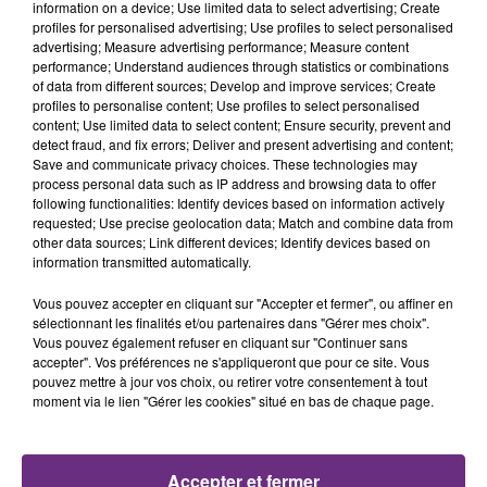
information on a device; Use limited data to select advertising; Create
profiles for personalised advertising; Use profiles to select personalised
advertising; Measure advertising performance; Measure content
9h01
9h01
8h58
8h58
performance; Understand audiences through statistics or combinations
of data from different sources; Develop and improve services; Create
profiles to personalise content; Use profiles to select personalised
content; Use limited data to select content; Ensure security, prevent and
detect fraud, and fix errors; Deliver and present advertising and content;
Save and communicate privacy choices. These technologies may
process personal data such as IP address and browsing data to offer
following functionalities: Identify devices based on information actively
requested; Use precise geolocation data; Match and combine data from
other data sources; Link different devices; Identify devices based on
information transmitted automatically.
SHAKIRA FEAT. BURNA BOY
PIERRE DE MAERE
Vous pouvez accepter en cliquant sur "Accepter et fermer", ou affiner en
Dai Dai
Je Pense A Vous
sélectionnant les finalités et/ou partenaires dans "Gérer mes choix".
Vous pouvez également refuser en cliquant sur "Continuer sans
8h55
8h55
8h47
8h47
accepter". Vos préférences ne s'appliqueront que pour ce site. Vous
pouvez mettre à jour vos choix, ou retirer votre consentement à tout
moment via le lien "Gérer les cookies" situé en bas de chaque page.
Accepter et fermer