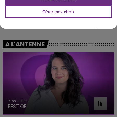
Gérer mes choix
P!NK
BENSON BOONE
Irrelevant
The Time Of My Life
A L'ANTENNE
7h00 - 11h00
BEST OF