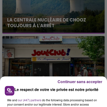
LA CENTRALE NUCLÉAIRE DE CHOOZ
TOUJOURS À L'ARRÊT
Cela fait déjà une semaine que la centrale
nucléaire ardennaise est à l'arrêt. Une situation
justifiée par la sécheresse intense qui est toujours
présente.
LE MAGASIN JOUÉCLUB DE REIMS FERME
Continuer sans accepter
SES PORTES
Le respect de votre vie privée est notre priorité
C'était l'une des institutions du centre-ville
rémois. Le magasin JouéClub est contraint de
We and
our (447) partners
do the following data processing based on
fermer ses portes.
your consent and/or our legitimate interest: Store and/or access
TITRES DIFFUSÉS