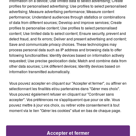
information on a device; Use limited data to select advertising; Create
profiles for personalised advertising; Use profiles to select personalised
advertising; Measure advertising performance; Measure content
11h22
11h22
11h19
11h19
performance; Understand audiences through statistics or combinations
of data from different sources; Develop and improve services; Create
profiles to personalise content; Use profiles to select personalised
content; Use limited data to select content; Ensure security, prevent and
detect fraud, and fix errors; Deliver and present advertising and content;
Save and communicate privacy choices. These technologies may
process personal data such as IP address and browsing data to offer
following functionalities: Identify devices based on information actively
requested; Use precise geolocation data; Match and combine data from
other data sources; Link different devices; Identify devices based on
information transmitted automatically.
ALEX WARREN
CHAPPELL ROAN
Passenger
Good Luck, Babe!
Vous pouvez accepter en cliquant sur "Accepter et fermer", ou affiner en
sélectionnant les finalités et/ou partenaires dans "Gérer mes choix".
Vous pouvez également refuser en cliquant sur "Continuer sans
11h17
11h17
11h08
11h08
accepter". Vos préférences ne s'appliqueront que pour ce site. Vous
pouvez mettre à jour vos choix, ou retirer votre consentement à tout
moment via le lien "Gérer les cookies" situé en bas de chaque page.
Accepter et fermer