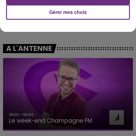
Gérer mes choix
MANON LISA
TEMPER CITY
Le Petit Pecheur
Self Aware
A L'ANTENNE
16h00 - 20h00
Le Week-end Champagne FM