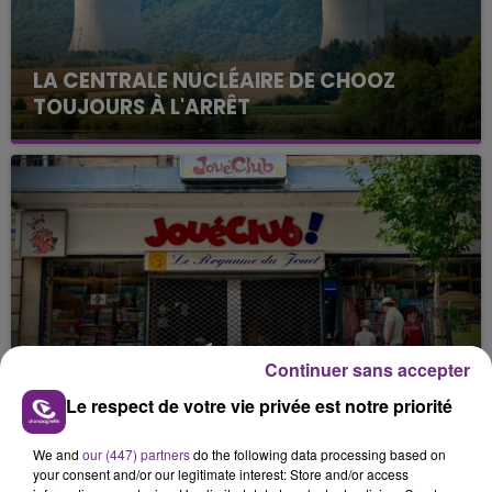
LA CENTRALE NUCLÉAIRE DE CHOOZ
TOUJOURS À L'ARRÊT
Cela fait déjà une semaine que la centrale
nucléaire ardennaise est à l'arrêt. Une situation
justifiée par la sécheresse intense qui est toujours
présente.
LE MAGASIN JOUÉCLUB DE REIMS FERME
Continuer sans accepter
SES PORTES
Le respect de votre vie privée est notre priorité
C'était l'une des institutions du centre-ville
rémois. Le magasin JouéClub est contraint de
We and
our (447) partners
do the following data processing based on
fermer ses portes.
TITRES DIFFUSÉS
your consent and/or our legitimate interest: Store and/or access