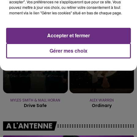
accepter". Vos préférences ne s'appliqueront que pour ce site. Vous
pouvez mettre à jour vos choix, ou retirer votre consentement à tout
moment via le lien "Gérer les cookies" situé en bas de chaque page.
BENSON BOONE
DJ SNAKE FEAT. JUSTIN BIEBER
The Time Of My Life
Let Me Love You
Accepter et fermer
8h40
8h40
8h37
8h37
Gérer mes choix
MYLES SMITH & NIALL HORAN
ALEX WARREN
Drive Safe
Ordinary
A L'ANTENNE