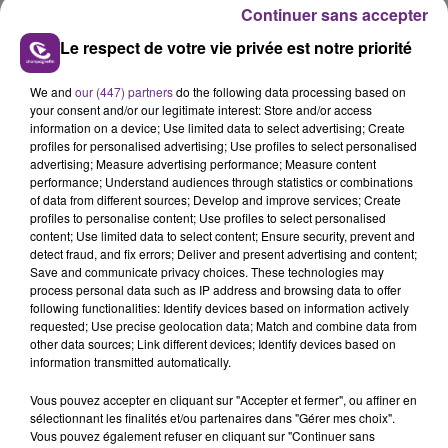
Continuer sans accepter
Le respect de votre vie privée est notre priorité
We and
our (447) partners
do the following data processing based on
your consent and/or our legitimate interest: Store and/or access
LE MAGASIN JOUÉCLUB DE REIMS FERME
information on a device; Use limited data to select advertising; Create
profiles for personalised advertising; Use profiles to select personalised
SES PORTES
advertising; Measure advertising performance; Measure content
C'était l'une des institutions du centre-ville
performance; Understand audiences through statistics or combinations
rémois. Le magasin JouéClub est contraint de
of data from different sources; Develop and improve services; Create
profiles to personalise content; Use profiles to select personalised
fermer ses portes.
TITRES DIFFUSÉS
content; Use limited data to select content; Ensure security, prevent and
detect fraud, and fix errors; Deliver and present advertising and content;
Save and communicate privacy choices. These technologies may
process personal data such as IP address and browsing data to offer
8h47
8h47
8h44
8h44
following functionalities: Identify devices based on information actively
requested; Use precise geolocation data; Match and combine data from
other data sources; Link different devices; Identify devices based on
information transmitted automatically.
Vous pouvez accepter en cliquant sur "Accepter et fermer", ou affiner en
sélectionnant les finalités et/ou partenaires dans "Gérer mes choix".
Vous pouvez également refuser en cliquant sur "Continuer sans