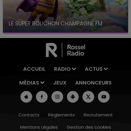
LE SUPER BOUCHON CHAMPAGNE FM
avec La Famille Champagne FM, à 8H10
ACCUEIL
RADIO
ACTUS
MÉDIAS
JEUX
ANNONCEURS
Contacts
Règlements
Recrutement
Mentions Légales
Gestion des cookies