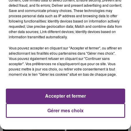
detect fraud, and fix errors; Deliver and present advertising and content;
Save and communicate privacy choices. These technologies may
process personal data such as IP address and browsing data to offer
following functionalities: Identify devices based on information actively
requested; Use precise geolocation data; Match and combine data from
L'INSPECTION DU TRAVAIL RAPPELLE À
other data sources; Link different devices; Identify devices based on
L'ORDRE SUR LES CONDITIONS DE...
information transmitted automatically.
Alors que les dates de début des vendange 2026
Vous pouvez accepter en cliquant sur "Accepter et fermer", ou affiner en
s'est avéré être plus précoce que prévu,
sélectionnant les finalités et/ou partenaires dans "Gérer mes choix".
l'inspection du Travail en profite pour rappeler
Vous pouvez également refuser en cliquant sur "Continuer sans
TITRES DIFFUSÉS
accepter". Vos préférences ne s'appliqueront que pour ce site. Vous
les conditions de...
pouvez mettre à jour vos choix, ou retirer votre consentement à tout
moment via le lien "Gérer les cookies" situé en bas de chaque page.
23h09
23h09
23h05
23h05
Accepter et fermer
Gérer mes choix