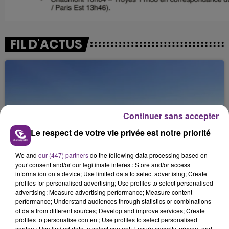
FIL D'ACTUS
Continuer sans accepter
Le respect de votre vie privée est notre priorité
SI TOUT LE MONDE FAIT ÇA, MOI L'ANNÉE
We and
our (447) partners
do the following data processing based on
PROCHAINE JE VENDANGE EN...
your consent and/or our legitimate interest: Store and/or access
information on a device; Use limited data to select advertising; Create
La vendange en Champagne a débuté ce jeudi 6
profiles for personalised advertising; Use profiles to select personalised
août dans la commune de Montgueux (Aube). Du
advertising; Measure advertising performance; Measure content
performance; Understand audiences through statistics or combinations
jamais vu !
of data from different sources; Develop and improve services; Create
profiles to personalise content; Use profiles to select personalised
content; Use limited data to select content; Ensure security, prevent and