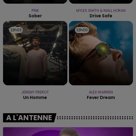
P!NK
MYLES SMITH & NIALL HORAN
Sober
Drive Safe
23h03
23h03
23h00
23h00
JEREMY FREROT
ALEX WARREN
Un Homme
Fever Dream
A L'ANTENNE