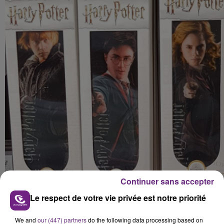
Continuer sans accepter
Le respect de votre vie privée est notre priorité
Quelques temps après les ouvertures de Nancy et
We and
our (447) partners
do the following data processing based on