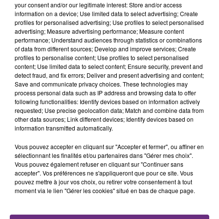
Strasbourg, "L'Echoppe Magique" avait accueilli un
your consent and/or our legitimate interest: Store and/or access
information on a device; Use limited data to select advertising; Create
acteur de la saga d'Harry Potter.
profiles for personalised advertising; Use profiles to select personalised
advertising; Measure advertising performance; Measure content
Le magasin de Reims devrait perpétuer cette
performance; Understand audiences through statistics or combinations
tradition.
of data from different sources; Develop and improve services; Create
profiles to personalise content; Use profiles to select personalised
content; Use limited data to select content; Ensure security, prevent and
Écouter le podcast
detect fraud, and fix errors; Deliver and present advertising and content;
Save and communicate privacy choices. These technologies may
process personal data such as IP address and browsing data to offer
following functionalities: Identify devices based on information actively
requested; Use precise geolocation data; Match and combine data from
other data sources; Link different devices; Identify devices based on
information transmitted automatically.
Vous pouvez accepter en cliquant sur "Accepter et fermer", ou affiner en
sélectionnant les finalités et/ou partenaires dans "Gérer mes choix".
Vous pouvez également refuser en cliquant sur "Continuer sans
accepter". Vos préférences ne s'appliqueront que pour ce site. Vous
pouvez mettre à jour vos choix, ou retirer votre consentement à tout
moment via le lien "Gérer les cookies" situé en bas de chaque page.