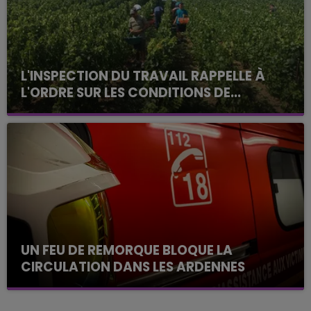
L'INSPECTION DU TRAVAIL RAPPELLE À
L'ORDRE SUR LES CONDITIONS DE...
Alors que les dates de début des vendange 2026
s'est avéré être plus précoce que prévu,
l'inspection du Travail en profite pour rappeler
les conditions de...
UN FEU DE REMORQUE BLOQUE LA
CIRCULATION DANS LES ARDENNES
Un feu de remorque s'est déclaré ce mercredi en
fin de matinée sur l'A34.