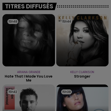
TITRES DIFFUSÉS
15h48
15h48
15h44
15h44
ARIANA GRANDE
KELLY CLARKSON
Hate That I Made You Love
Stronger
Me
15h42
15h42
15h38
15h38